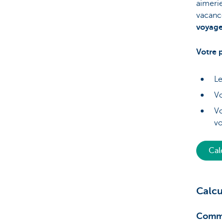
aimerie
vacanc
voyage
Votre 
Le
Vo
Vo
vo
Cal
Calcu
Comme