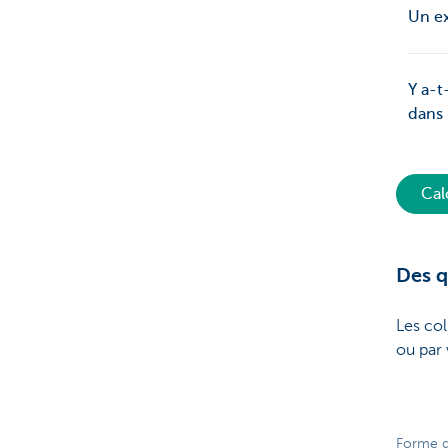
Un ex
Y a-t
dans
Cal
Des q
Les col
ou par
Forme d