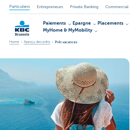
Particuliers
Entrepreneurs
Private Banking
Commercial 
Paiements
Epargne
Placements
MyHome & MyMobility
Home
Aperçu des prêts
Prêt vacances
KBC