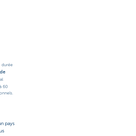
 durée
 de
al
’à 60
onnels.
un pays
us