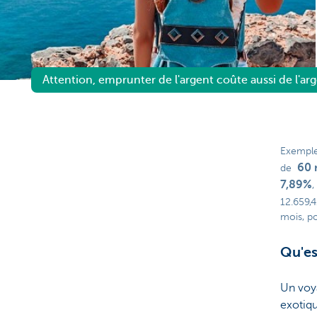
Brussels
Attention, emprunter de l'argent coûte aussi de l'arg
Exemple
60 
de
7,89%
,
12.659,
mois, p
Qu'es
Un voya
exotiqu