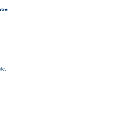
otre
le,