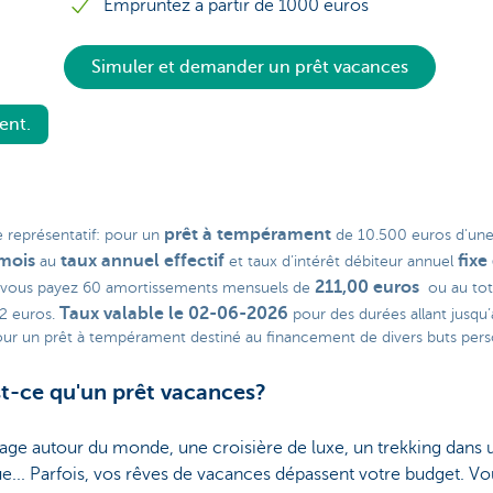
Empruntez à partir de 1000 euros
Simuler et demander un prêt vacances
ent.
prêt à tempérament
 représentatif: pour un
de 10.500 euros d'une
mois
taux annuel effectif
fixe
au
et taux d’intérêt débiteur annuel
211,00 euros
 vous payez 60 amortissements mensuels de
ou au tot
Taux valable le 02-06-2026
42 euros.
pour des durées allant jusqu
our un prêt à tempérament destiné au financement de divers buts pers
t-ce qu'un prêt vacances?
ge autour du monde, une croisière de luxe, un trekking dans 
e... Parfois, vos rêves de vacances dépassent votre budget. Vo