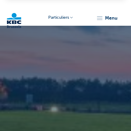
Particuliers
menu
KBC
Brussels