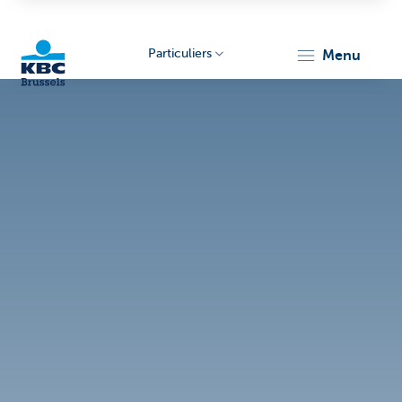
Particuliers
menu
KBC
Brussels