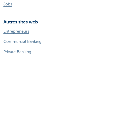
Jobs
Autres sites web
Entrepreneurs
Commercial Banking
Private Banking
CBC
KBC
Groupe KBC
Tous les sites web
Attention, emprunter de l'argent coûte aussi
de l'argent.