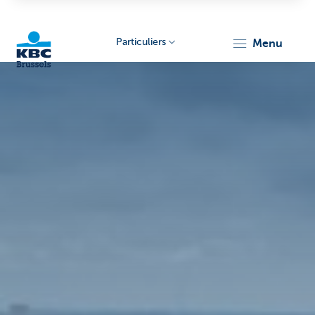
Particuliers
menu
KBC
Brussels