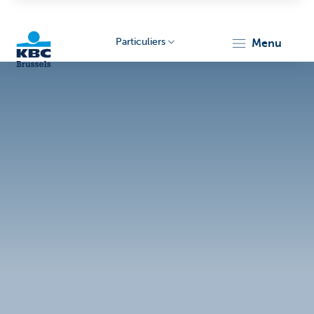
Particuliers
menu
KBC
Brussels