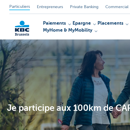
Particuliers
Entrepreneurs
Private Banking
Commercial 
Paiements
Epargne
Placements
MyHome & MyMobility
KBC
Je participe aux 100km de CA