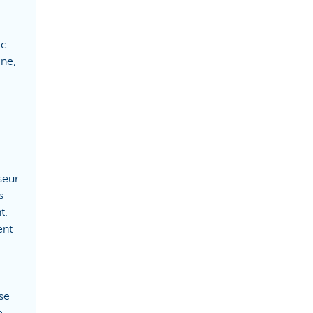
ec
gne,
seur
s
t.
ent
 se
e-