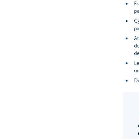
Fr
pe
Cy
pa
At
do
de
Le
un
De