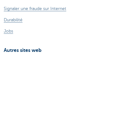
Signaler une fraude sur Internet
Durabilité
Jobs
Autres sites web
Entrepreneurs
Commercial Banking
Private Banking
CBC
KBC
Groupe KBC
Tous les sites web