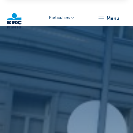
Particuliers
menu
KBC
Brussels