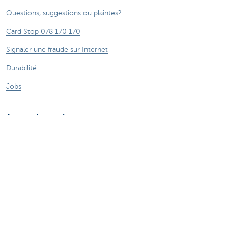
Questions, suggestions ou plaintes?
Card Stop 078 170 170
Signaler une fraude sur Internet
Durabilité
Jobs
Autres sites web
Entrepreneurs
Commercial Banking
Private Banking
CBC
KBC
Groupe KBC