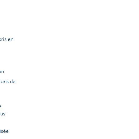
pris en
.
on
ions de
e
lus-
isée