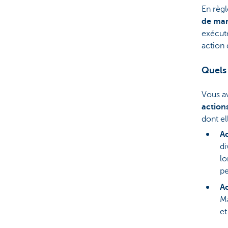
En règ
de mani
exécuté
action
Quels 
Vous av
actions
dont el
Ac
di
lo
pe
Ac
Ma
et