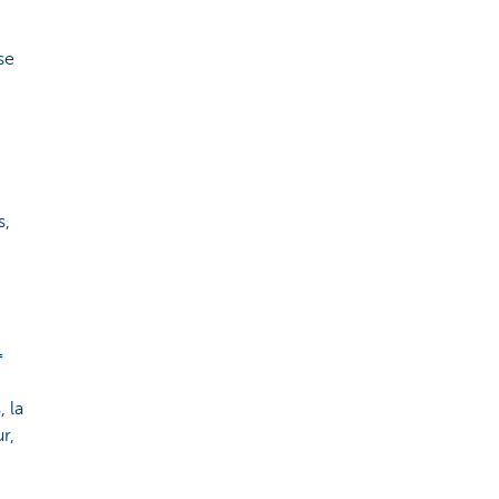
se
s,
=
 la
r,