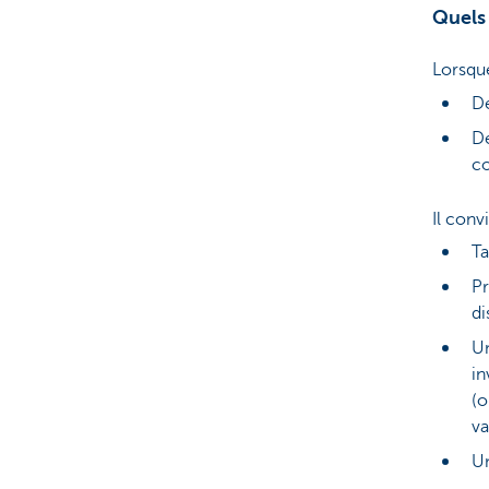
Quels 
Lorsque
De
De
co
Il conv
Ta
Pr
di
Un
in
(o
va
Un