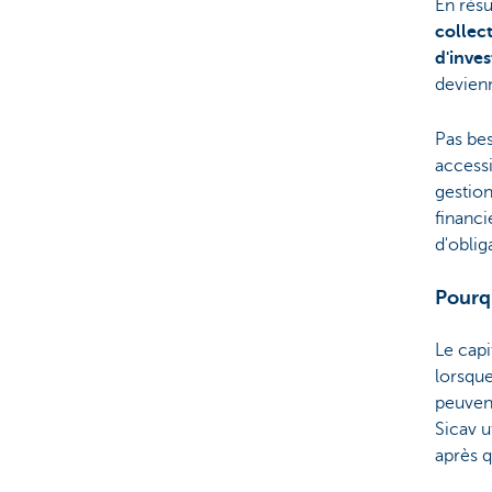
En rés
collec
Brussels
d'inve
devienn
Pas bes
accessi
gestion
financi
d'oblig
Pourqu
Le capi
lorsque
peuvent
Sicav u
après q