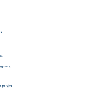
es
e.
rité si
n projet