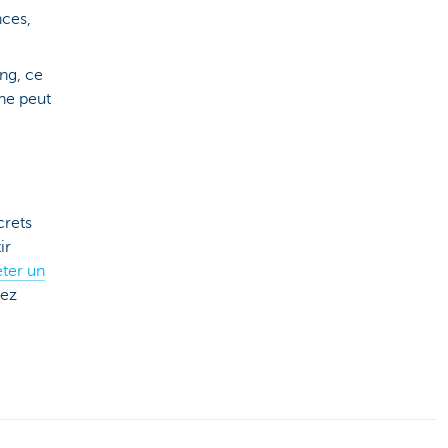
nces,
ng, ce
 ne peut
crets
ir
eter un
vez