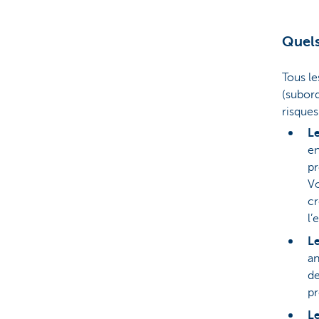
Quels
Tous le
(subor
risques
Le
en
pr
Vo
cr
l’
Le
an
de
pr
Le