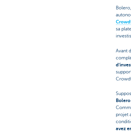
Bolero,
autono
Crowd
sa plat
investi
Avant d
complé
d'inve
support
Crowdfu
Suppos
Bolero
Comme 
projet 
conditi
avez e