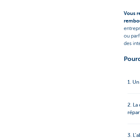
Vous r
rembo
entrep
ou parf
des in
Pourq
1. Un
2. La
répar
3. L’