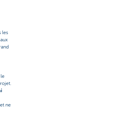
s les
 aux
grand
 le
rojet.
i
jet ne