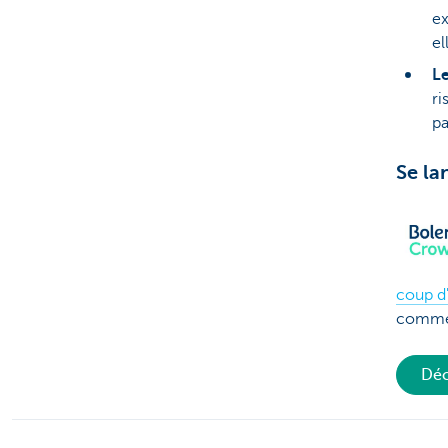
ex
el
Le
ri
pa
Se la
coup d'
commen
Déc