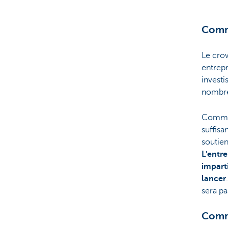
Brussels
Comme
Le cro
entrepr
investi
nombre 
Comment
suffisa
soutien
L'entr
impart
lancer
sera pa
Comme