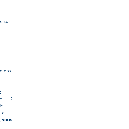
e sur
Bolero
e
e-t-il?
le
tte
,
vous