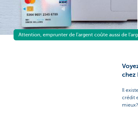
Brussels
Attention, emprunter de l'argent coûte aussi de l'arg
Voyez
chez 
Il exis
crédit 
mieux?