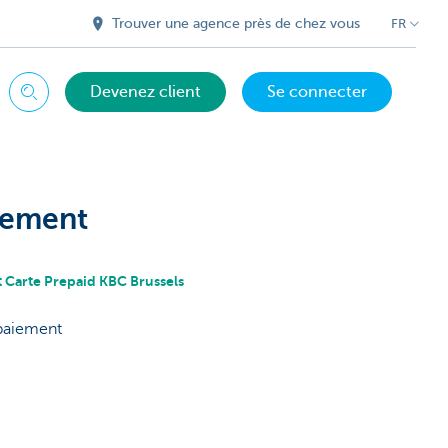
Trouver une agence près de chez vous
FR
Devenez client
Se connecter
Chercher
iement
t Carte Prepaid KBC Brussels
 paiement