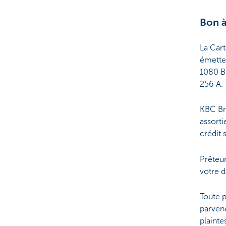
Bon à
La Car
émetteu
1080 B
256 A.
KBC Bru
assort
crédit 
Prêteur
votre 
Toute p
parven
plainte