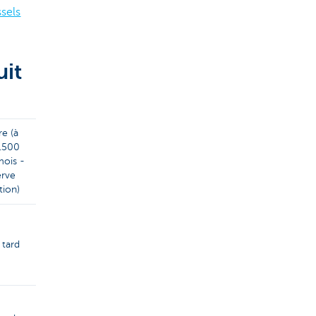
sels
uit
e (à
1.500
mois -
erve
tion)
 tard