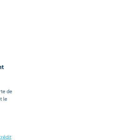
nt
rte de
t le
rédit