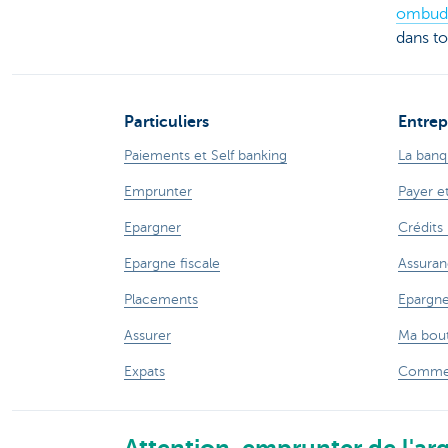
ombud
dans to
Particuliers
Entrep
Paiements et Self banking
La banq
Emprunter
Payer e
Epargner
Crédits
Epargne fiscale
Assuran
Placements
Epargne
Assurer
Ma bout
Expats
Commer
Attention, emprunter de l'arg