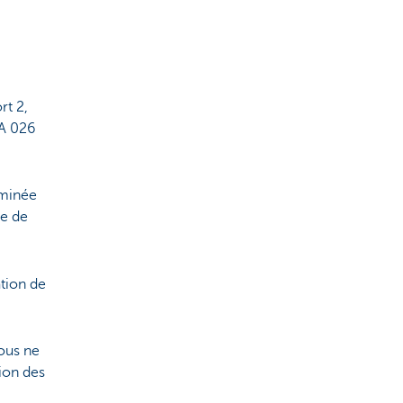
rt 2,
MA 026
rminée
re de
tion de
vous ne
ion des