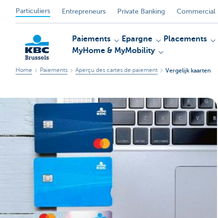
Particuliers
Entrepreneurs
Private Banking
Commercial 
Paiements
Epargne
Placements
MyHome & MyMobility
Home
Paiements
Aperçu des cartes de paiement
Vergelijk kaarten
KBC