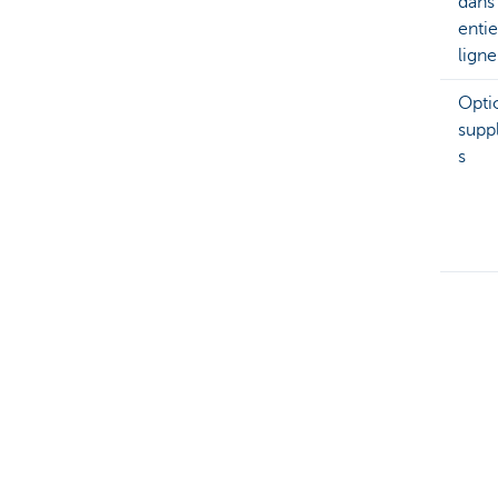
dans
entie
ligne
Opti
supp
s