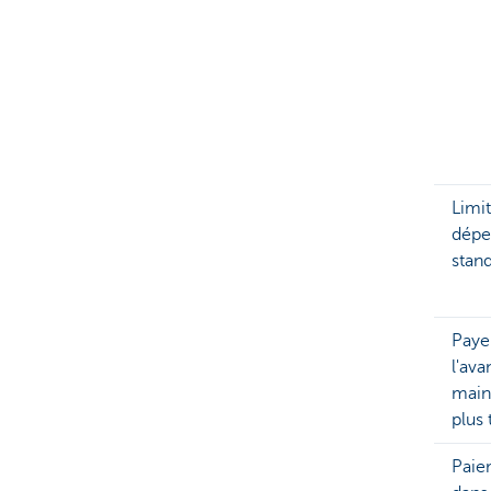
Limi
dépe
stan
Paye
l'ava
main
plus 
Paie