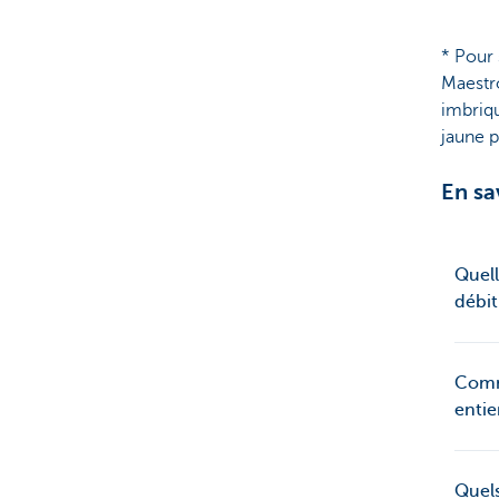
* Pour 
Maestro
imbriqu
jaune 
En sa
Quell
débit
Comme
entie
Quels