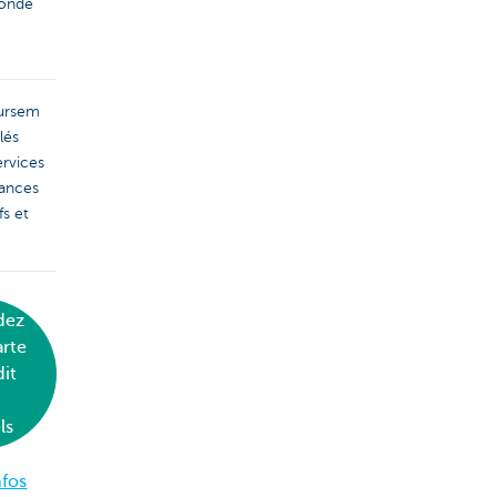
monde
r
ursem
lés
ervices
rances
fs et
dez
arte
dit
ls
nfos