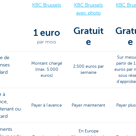
KBC Brussels
KBC Brussels
KBC Brus
avec photo
Gratuit
Grat
1 euro
e
e
par mois
te de
Sur mesur
Montant chargé
partir de 
nses
2.500 euros par
(max. 5.000
euros par 
dard
semaine
euros)
sous rés
d'approba
r à
nce,
Payer à l'avance
Payer maintenant
Payer plus
tenant ou
tard
ments
En Europe