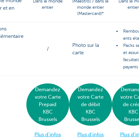
 le monde
Dans le monde
(Maestro) / dans le
Dans le 
entier
monde entier
entie
r et en
(Mastercard)*
ons
Rembo
lémentaire
ents éta
Photo sur la
Packs s
/
carte
et assu
facultati
payants
Demandez
Demandez
Deman
votre Carte
votre Carte
votre C
Prepaid
de débit
de cré
KBC
KBC
KBC
Brussels
Brussels
Brusse
Plus d’infos
Plus d’infos
Plus d’i