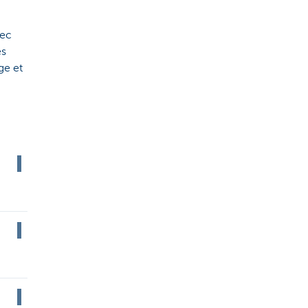
vec
es
ge et