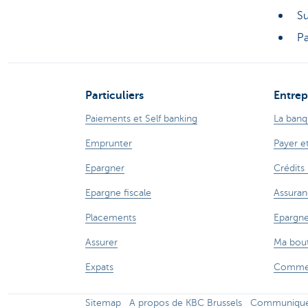
Su
Pa
Particuliers
Entrep
Paiements et Self banking
La banq
Emprunter
Payer e
Epargner
Crédits
Epargne fiscale
Assuran
Placements
Epargne
Assurer
Ma bout
Expats
Commer
Sitemap
A propos de KBC Brussels
Communiqués