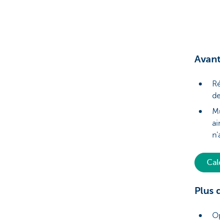
Brussels
Avan
Ré
de
Mu
ai
n'
Cal
Plus 
Op