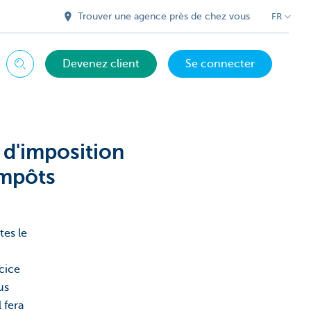
Trouver une agence près de chez vous
FR
Devenez client
Se connecter
Chercher
 d'imposition
impôts
tes le
cice
us
 fera