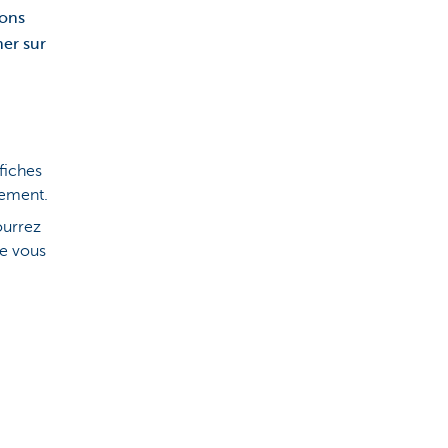
rons
ner sur
fiches
gement.
ourrez
ue vous