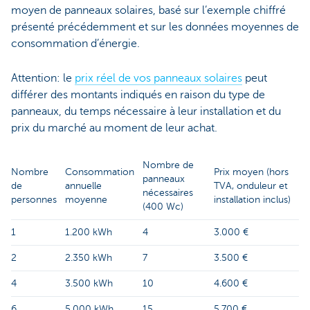
moyen de panneaux solaires, basé sur l’exemple chiffré
présenté précédemment et sur les données moyennes de
consommation d’énergie.
Attention: le
prix réel de vos panneaux solaires
peut
différer des montants indiqués en raison du type de
panneaux, du temps nécessaire à leur installation et du
prix du marché au moment de leur achat.
Nombre de
Nombre
Consommation
Prix moyen (hors
panneaux
de
annuelle
TVA, onduleur et
nécessaires
personnes
moyenne
installation inclus)
(400 Wc)
1
1.200 kWh
4
3.000 €
2
2.350 kWh
7
3.500 €
4
3.500 kWh
10
4.600 €
6
5.000 kWh
15
5.700 €