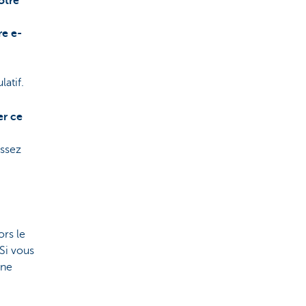
otre
re e-
atif.
er ce
issez
rs le
Si vous
une