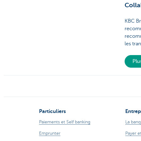
Colla
KBC Bru
recomma
recomm
les tra
Plu
Particuliers
Entrep
Paiements et Self banking
La banq
Emprunter
Payer e