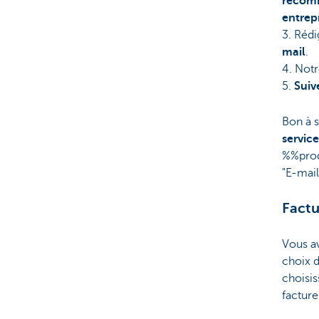
recom
entrep
3. Rédi
mail
.
4. Notr
5.
Suiv
Bon à s
service
%%prod
"E-mai
Factu
Vous a
choix d
choisis
factur