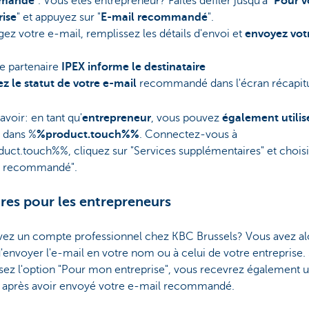
mandé
". Vous êtes entrepreneur? Faites défiler jusqu'à "
Pour v
rise
" et appuyez sur "
E-mail recommandé
".
gez votre e-mail, remplissez les détails d'envoi et
envoyez vot
e partenaire
IPEX informe le destinataire
ez le statut de votre e-mail
recommandé dans l'écran récapitul
avoir: en tant qu'
entrepreneur
, vous pouvez
également utilis
dans %
%product.touch%%
. Connectez-vous à
uct.touch%%, cliquez sur "Services supplémentaires" et chois
l recommandé".
res pour les entrepreneurs
vez un compte professionnel chez KBC Brussels? Vous avez alo
'envoyer l'e-mail en votre nom ou à celui de votre entreprise. 
sez l'option "Pour mon entreprise", vous recevrez également 
e après avoir envoyé votre e-mail recommandé.