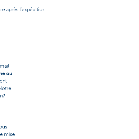
e après l'expédition
mail
me ou
ment
 Notre
on?
ous
ne mise