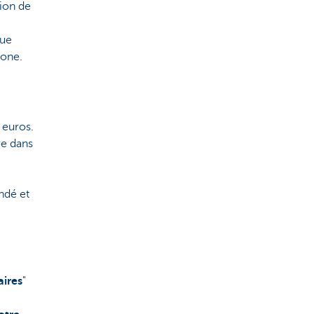
tion de
que
hone.
 euros.
re dans
ndé et
aires
"