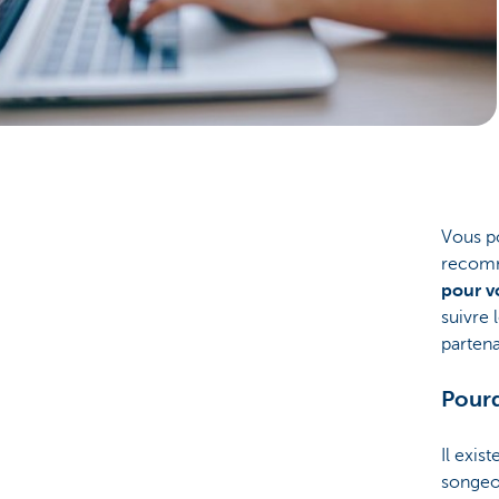
Brussels
Vous p
recomm
pour v
suivre 
partena
Pour
Il exi
songeo