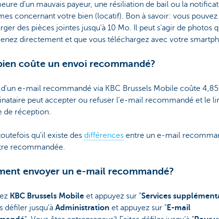
ure d’un mauvais payeur, une résiliation de bail ou la notifica
es concernant votre bien (locatif). Bon à savoir: vous pouvez
rger des pièces jointes jusqu'à 10 Mo. Il peut s'agir de photos 
renez directement et que vous téléchargez avec votre smartp
ien coûte un envoi recommandé?
i d'un e-mail recommandé via KBC Brussels Mobile coûte 4,85
inataire peut accepter ou refuser l'e-mail recommandé et le li
e de réception.
outefois qu'il existe des
différences
entre un e-mail recomma
ttre recommandée.
ent envoyer un e-mail recommandé?
rez
KBC Brussels Mobile
et appuyez sur "
Services supplément
es défiler jusqu'à
Administration
et appuyez sur "
E-mail