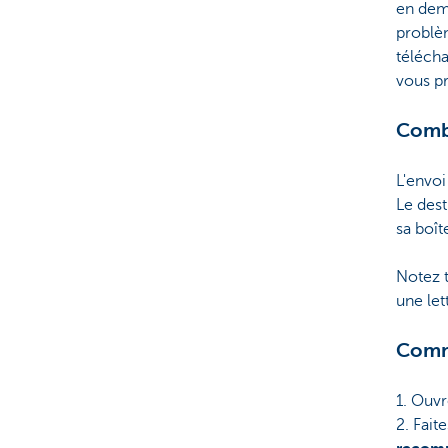
en deme
problèm
télécha
vous p
Comb
L'envo
Le dest
sa boît
Notez t
une le
Comm
1. Ouv
2. Fait