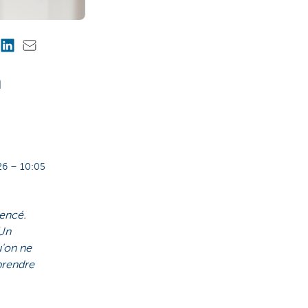
n
6 – 10:05
mencé.
 Un
u'on ne
prendre