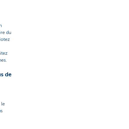
n
ire du
 Notez
itez
nes.
us de
 le
us