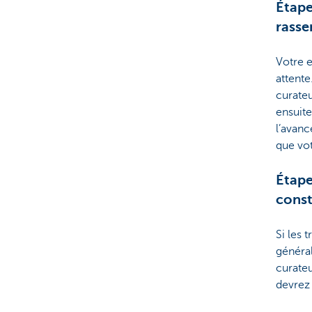
Étape
rasse
Votre e
attente
curateur
ensuite
l’avanc
que vot
Étape
const
Si les 
généra
curate
devrez