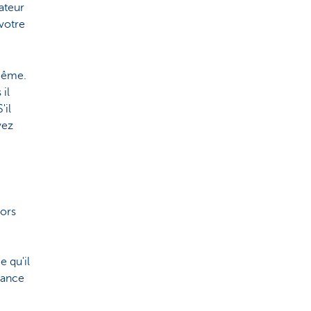
rateur
 votre
-même.
il
'il
vez
lors
e qu'il
iance