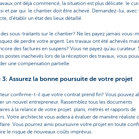
travaux ont déjà commencé, la situation est plus délicate: le cu
si et par qui le chantier doit être achevé. Demandez-lui, avec
cte, d’établir un état des lieux détaillé.
l des sous-traitants sur le chantier? Ne les payez jamais vous
squez de perdre votre argent. Les travaux ont été achevés mais 
ncore des factures en suspens? Vous ne payez qu'au curateur. S
es postes inachevés lors de la réception des travaux, vous pou
er une compensation partielle.
 3: Assurez la bonne poursuite de votre projet
teur confirme-t-il que votre contrat prend fin? Vous pouvez a
er un nouvel entrepreneur. Rassemblez tous les documents
ires à la relance de votre projet: plans, métrés et rapports de
rs. Votre architecte vous aidera à évaluer de manière réaliste c
 faire. Vous pourrez ainsi poursuivre votre projet en toute conf
ire le risque de nouveaux coûts imprévus.