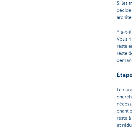
Si les 
décide 
archite
Y a-t-i
Vous ri
reste e
reste d
demand
Étape
Le cura
cherch
nécessa
chantie
reste à
et rédu