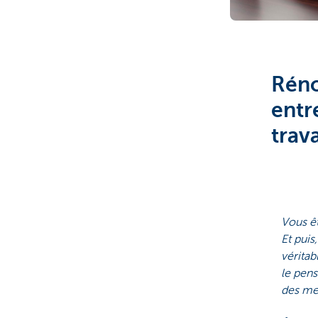
Brussels
Réno
entr
trav
Vous ê
Et puis
vérita
le pen
des mes