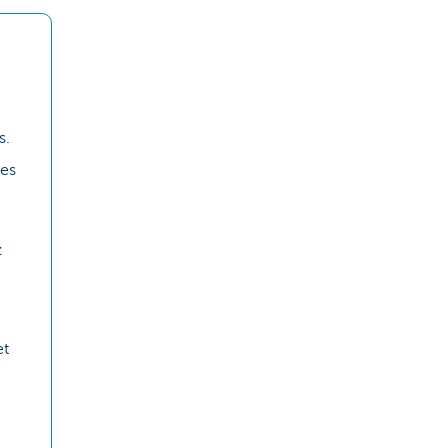
s.
es
z
et