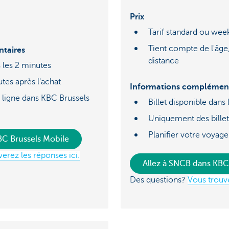
Prix
Tarif standard ou we
Tient compte de l'âge,
taires
distance
s les 2 minutes
utes après l'achat
Informations complément
s ligne dans KBC Brussels
Billet disponible dans
Uniquement des bille
Planifier votre voyage
KBC Brussels Mobile
erez les réponses ici.
Allez à SNCB dans KBC
Des questions?
Vous trouve