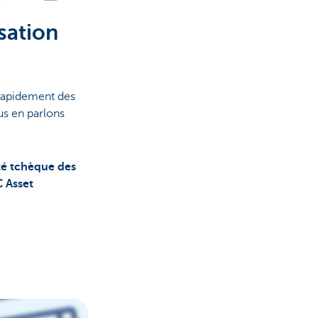
isation
e rapidement des
us en parlons
té tchèque des
C Asset