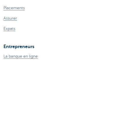
Placements
Assurer
Expats
Entrepreneurs
La banque en ligne
Payer et être payé
Crédits professionnels
Assurances pour entrepreneurs
Epargne et placements
Ma boutique en ligne
Commerce extérieur