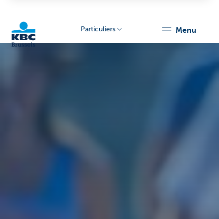
Particuliers
menu
KBC
Brussels