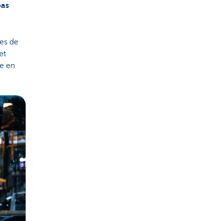
pas
res de
et
ée en