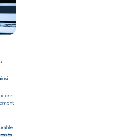
u
insi
oiture
nnement
urable.
ressés