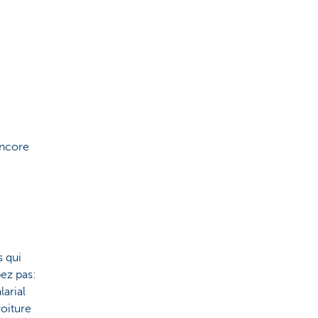
encore
s qui
pez pas:
larial
voiture