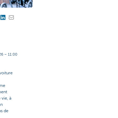
6 – 11:00
voiture
mme
ment
 vie, à
En
ps de