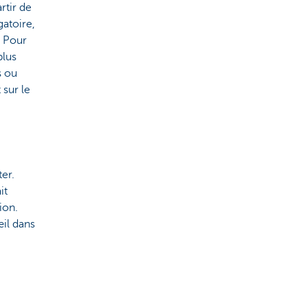
rtir de
gatoire,
. Pour
plus
s ou
 sur le
er.
it
ion.
œil dans