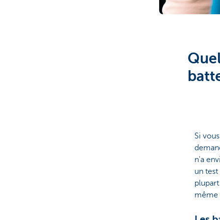
Brussels
Quel
batt
Si vous
demandé
n'a env
un test
plupart
même ap
Les b