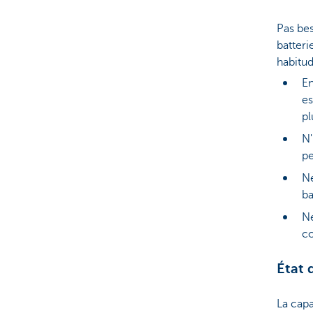
Pas bes
batteri
habitud
En
es
pl
N'
pe
Ne
ba
Ne
co
État 
La capa