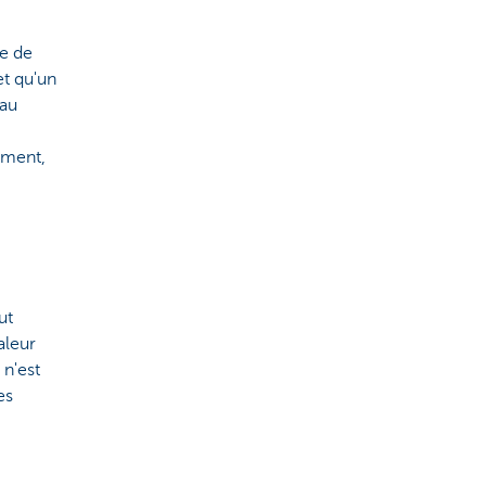
le de
et qu'un
 au
iment,
ut
aleur
 n'est
es