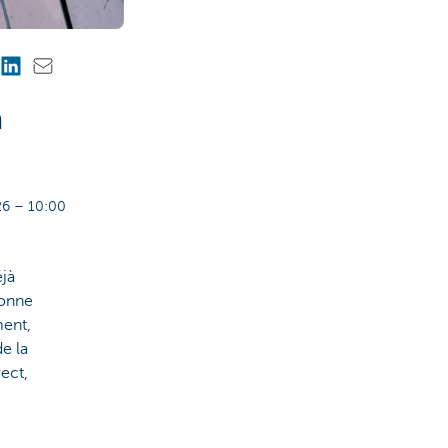
a
6 – 10:00
éjà
sonne
ment,
de la
ect,