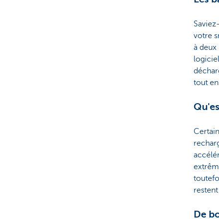
Saviez-
votre s
à deux 
logicie
déchar
tout en
Qu'es
Certain
recharg
accélér
extrême
toutefo
restent
De bo