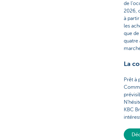
de l'oc
2026, c
à parti
les ach
que de
quatre 
marché
La co
Prêt à 
Comme v
prévisi
N'hésit
KBC Br
intére
Déc