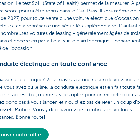
casion. Le test SoH (State of Health) permet de la mesurer. À pa
e score pourra être repris dans le Car-Pass. Il sera même obli
r de 2027, pour toute vente d'une voiture électrique d'occasion
eteurs, cela représente une sécurité supplémentaire. D'autant 
 nombreuses voitures de leasing - généralement âgées de troi
ans et encore en parfait état sur le plan technique - débarquent
 de l'occasion.
nduite électrique en toute confiance
passer à l'électrique? Vous n'avez aucune raison de vous inquiét
ous avez pu le lire, la conduite électrique est en fait tout à fa
ble et accessible, même si vous optez pour un modèle d'occas
ez donc pas à vous lancer, et n'oubliez pas de jeter un coup d'
ussels Mobile. Vous y découvrirez de nombreuses voitures
ssantes. Bonne route!
ouvrir notre offre