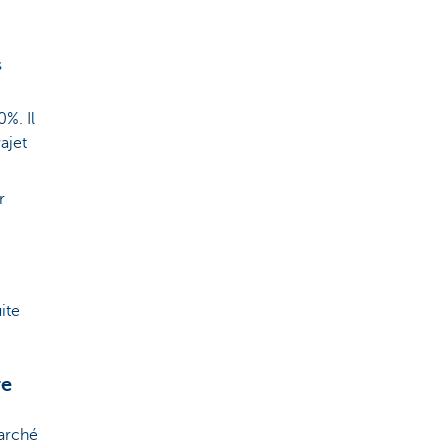
s
%. Il
ajet
r
ite
re
marché