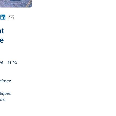
nt
ne
6 – 11:00
'aimez
tiques
tre