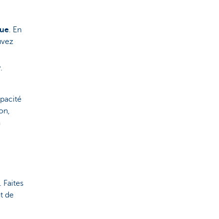
que
. En
uvez
r
.
apacité
on,
a
 Faites
t de