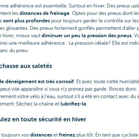
ne adhérence est essentielle. Surtout en hiver. Des pneus usé
tent les
distances de freinage
. Optez pour des pneus dont le
es
sont plus profondes
pour toujours garder le contrôle sur les
es glissantes. Des pneus fortement gonflés permettent d'aller p
n hiver, mieux vaut
diminuer un peu la pression des pneus
. V
insi une meilleure adhérence . La pression idéale? Elle est ind
flanc du pneu.
 chasse aux saletés
 de déneigement
est très corrosif
. Et avec toute cette humidité
peut vite apparaître si vous n'y prenez pas garde. Rincez donc
rement votre vélo à l'eau, surtout s'il a été en contact avec du 
ement. Séchez la chaîne et
lubrifiez-la
.
ulez en toute sécurité en hiver
 toujours vos
distances
et
freinez
plus tôt. En tant que cycliste