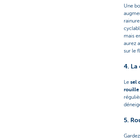
Une bon
augmen
rainur
cyclabl
mais e
aurez a
sur le 
4. La
Le
sel
rouille
réguliè
déneig
5. Ro
Gardez