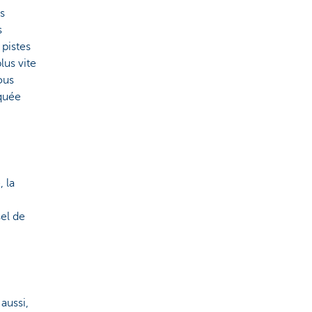
s
s
 pistes
lus vite
ous
iquée
, la
sel de
 aussi,