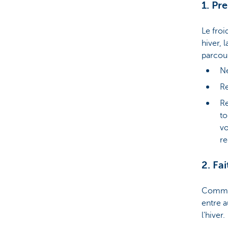
1. Pr
Le froi
hiver, 
parcour
Ne
Re
Re
t
vo
re
2. Fai
Comme p
entre a
l'hiver.