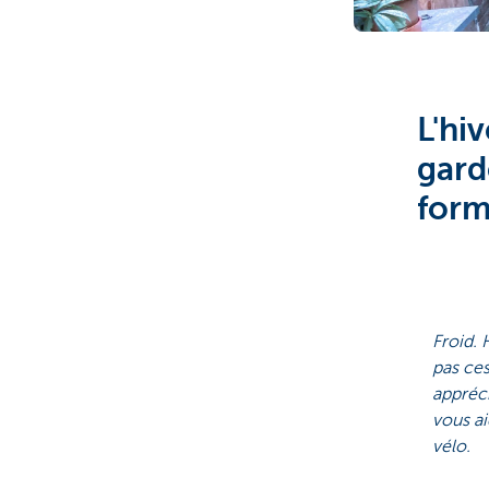
Brussels
L'hi
gard
for
Froid. 
pas ces
appréci
vous ai
vélo.