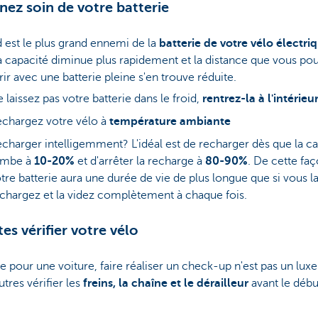
enez soin de votre batterie
d est le plus grand ennemi de la
batterie de votre vélo électri
la capacité diminue plus rapidement et la distance que vous po
ir avec une batterie pleine s'en trouve réduite.
 laissez pas votre batterie dans le froid,
rentrez-la à l'intérieu
chargez votre vélo à
température ambiante
charger intelligemment? L'idéal est de recharger dès que la c
ombe à
10-20%
et d'arrêter la recharge à
80-90%
. De cette faç
tre batterie aura une durée de vie de plus longue que si vous l
chargez et la videz complètement à chaque fois.
tes vérifier votre vélo
our une voiture, faire réaliser un check-up n'est pas un luxe.
utres vérifier les
freins, la chaîne et le dérailleur
avant le débu