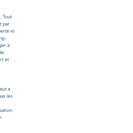
. Tout
t par
erté et
ing-
ger à
 de
rt et
atut a
as les
sation.
n