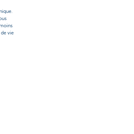
nique.
vous
 moins
 de vie