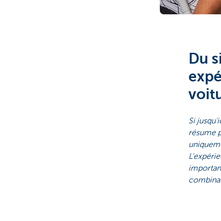
Brussels
Du s
expé
voit
Si jusqu'
résume pl
uniqueme
L'expérie
importan
combinais