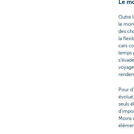
Le mo
Outre l
le mond
des cho
la flex
cars co
temps p
s'évad
voyage.
rendent
Pour d'
évolué.
seuls é
d'impor
Moins d
élément