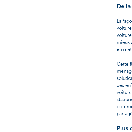
De la
La faço
voitur
voiture
mieux à
en mati
Cette f
ménages
solution
des enf
voiture
station
comme 
partagé
Plus 