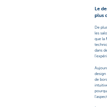
Le de
plus 
De plu
les sal
que la 
techniq
dans de
l'expér
Aujourd
design 
de bord
intuiti
pourquo
l'aspec