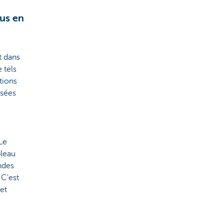
lus en
t dans
 tels
tions
osées
 Le
bleau
ndes
 C'est
et