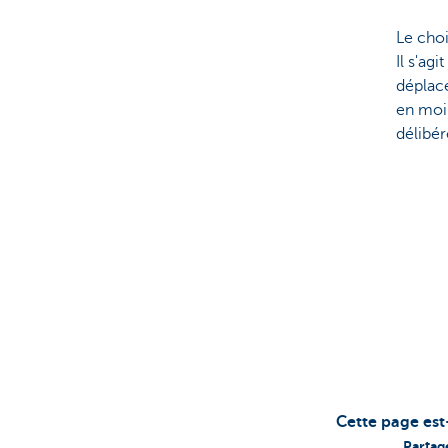
Le choi
Il s'ag
déplace
en moin
délibér
Cette page est
Partag