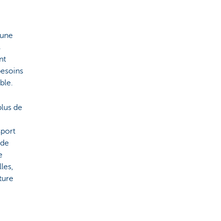
 une
s
nt
besoins
ble.
plus de
sport
nde
e
les,
ture