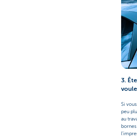
3. Êt
voule
Si vous
peu plu
au trav
bornes 
l'impre