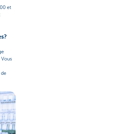
%
200 et
t
es?
ge
. Vous
s de