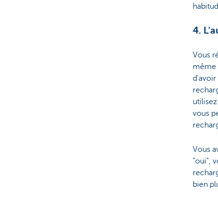
habitu
4. L'
Vous ré
même un
d'avoi
recharg
utilise
vous pe
recharg
Vous av
"oui", 
recharg
bien plu