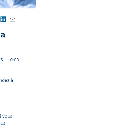
sa
5 – 10:00
ondez à
i vous
ous