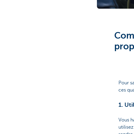
Brussels
Comm
prop
Pour sa
ces qua
1. Ut
Vous ha
utilise