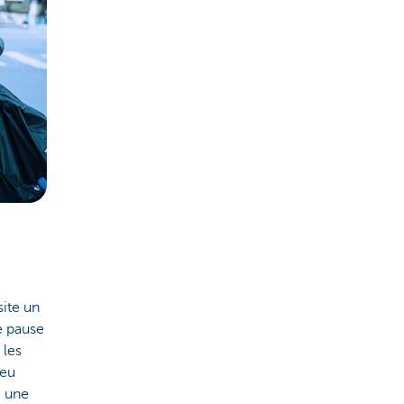
site un
e pause
 les
peu
e une