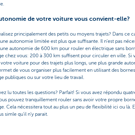
de.
autonomie de votre voiture vous convient-elle?
alisez principalement des petits ou moyens trajets? Dans ce c
e autonomie limitée est plus que suffisante. Il n'est pas néce
r une autonomie de 600 km pour rouler en électrique sans bor
e chez vous: 200 à 300 km suffisent pour circuler en ville. Si 
z votre voiture pour des trajets plus longs, une plus grande au
rmet de vous organiser plus facilement en utilisant des borne
e publiques ou sur votre lieu de travail.
ez lu toutes les questions? Parfait! Si vous avez répondu quatr
vous pouvez tranquillement rouler sans avoir votre propre born
e. Cela nécessitera tout au plus un peu de flexibilité ici ou là. E
s simle qu'il n'y parait.