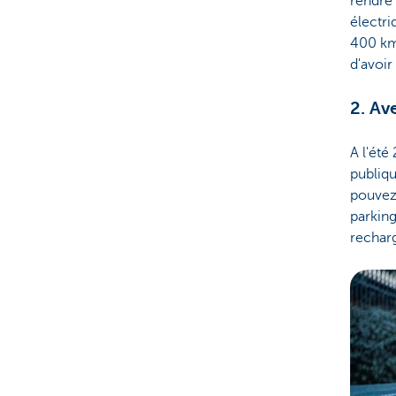
rendre 
électri
400 km.
d'avoi
2. Av
A l'été
publiqu
pouvez
parking
rechar