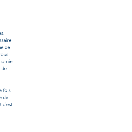
as,
ssaire
ne de
vous
tonomie
s de
e fois
e de
t c'est