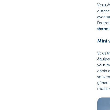
Vous êt
distanc
avez sa
l'entret
thermi
Mini 
Vous t
équipem
vous t
choix 
souvent
génér
moins c