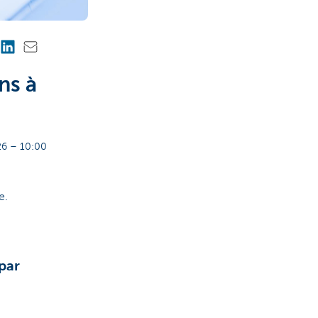
ns à
6 – 10:00
e.
par