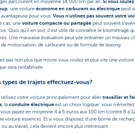
lges parcourent en moyenne 14.000 km par an.
Si vous roulez
oup
, une voiture
économe en carburant ou électrique
peut s
r avantageuse pour vous.
Vous n'utilisez pas souvent votre vo
e cas, une
voiture compacte ou partagée
peut souvent s'avér
ix. Quoi qu'il en soit, il est utile de connaître le kilométrage 
ez. Une mauvaise évaluation peut vite entraîner un mauvais c
de motorisation, de carburant ou de formule de leasing.
ez pas non plus que moins vous roulez et plus vite une voiture
que sera rentabilisée.
 types de trajets effectuez-vous?
 utilisez votre voiture principalement pour aller
travailler et fa
s
, la
conduite électrique
est un choix logique: vous n'émettez
 vous payez en moyenne 4 à 6 euros aux 100 km (contre 8 à 1
e voiture essence). Et si vous disposez d'une borne de recharg
ou au travail, cela devient encore plus intéressant.