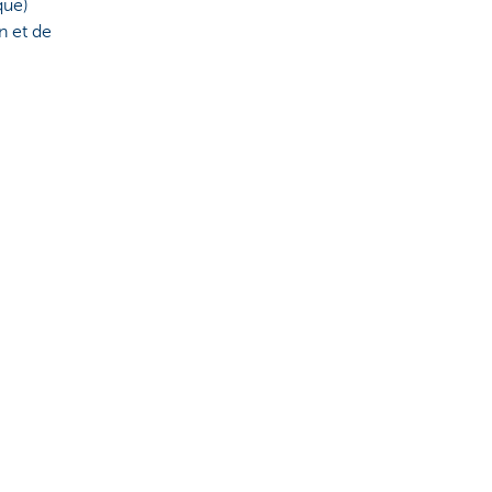
que)
n et de