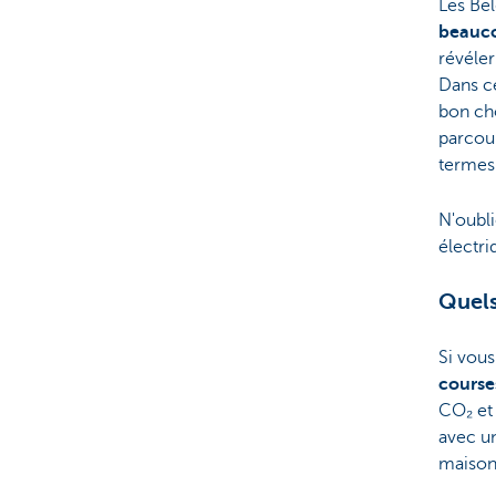
Les Be
beauc
révéle
Dans c
bon cho
parcour
termes 
N'oubli
électri
Quels
Si vous
course
CO₂ et
avec un
maison 