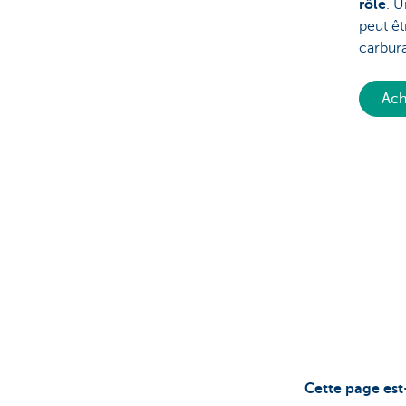
rôle
. U
peut êt
carbur
Ach
Cette page est