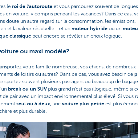
es le
roi de l'autoroute
et vous parcourez souvent de longues
es en voiture, y compris pendant les vacances? Dans ce cas, v
ns doute un autre regard sur la consommation, les émissions,
ien et la valeur résiduelle... et un
moteur hybride
ou un
moteu
que classique
peut encore se révéler un choix logique.
voiture ou maxi modèle?
ransportez votre famille nombreuse, vos chiens, de nombreux
ents de loisirs ou autres? Dans ce cas, vous avez besoin de
p
ransportez souvent plusieurs passagers ou beaucoup de bagages
d'un
break ou un SUV
plus grand n'est pas illogique, même si c
 de pair avec un impact environnemental plus élevé. Si vous r
alement
seul ou à deux
, une
voiture plus petite
est plus écon
hère et plus durable.