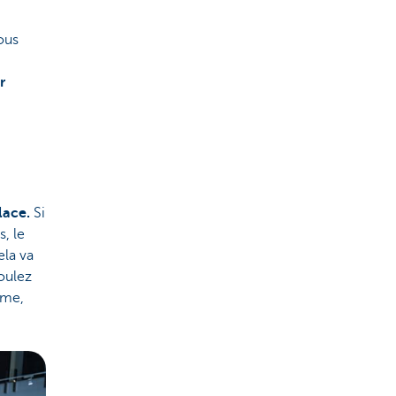
ous
r
lace.
Si
, le
ela va
oulez
ome,