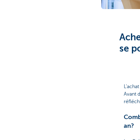
Brussels
Ache
se p
L'achat
Avant d
réfléch
Combi
an?