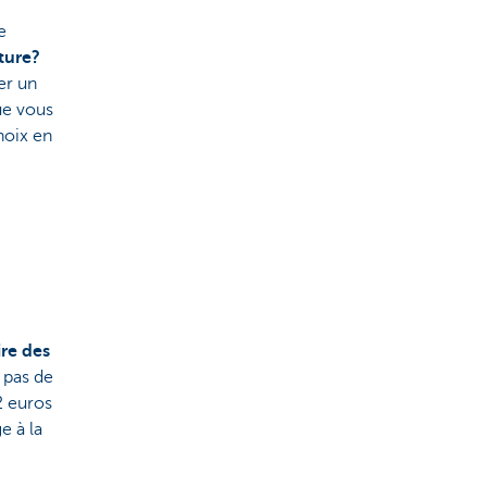
e
iture?
er un
que vous
hoix en
ire des
 pas de
2 euros
e à la