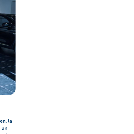
en, la
t un