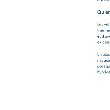
Qu'en
Les vé
thermiq
et d’un
exigean
En plus
moteur,
pourquo
hybrid