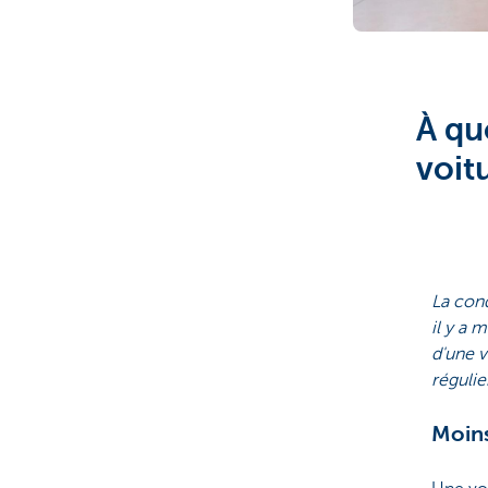
Brussels
À qu
voit
La cond
il y a 
d'une v
régulie
Moins