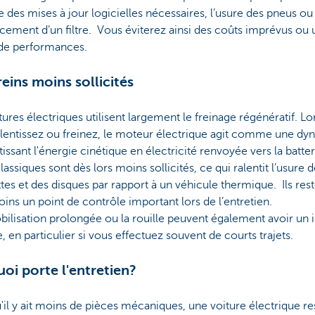
es mises à jour logicielles nécessaires, l’usure des pneus ou 
ement d’un filtre. Vous éviterez ainsi des coûts imprévus ou 
 de performances.
reins moins sollicités
tures électriques utilisent largement le freinage régénératif. L
alentissez ou freinez, le moteur électrique agit comme une dy
issant l'énergie cinétique en électricité renvoyée vers la batter
classiques sont dès lors moins sollicités, ce qui ralentit l’usure 
tes et des disques par rapport à un véhicule thermique. Ils res
ns un point de contrôle important lors de l’entretien.
ilisation prolongée ou la rouille peuvent également avoir un
, en particulier si vous effectuez souvent de courts trajets.
uoi porte l'entretien?
'il y ait moins de pièces mécaniques, une voiture électrique re