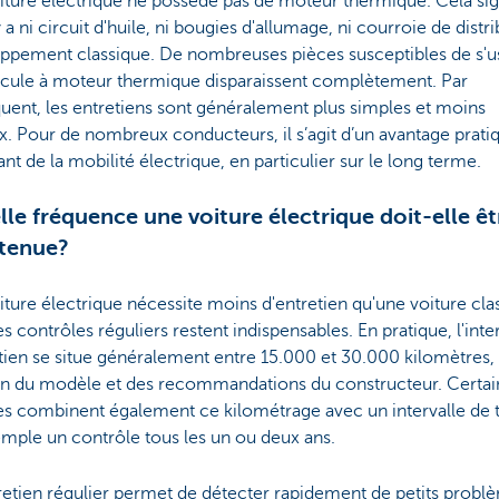
ture électrique ne possède pas de moteur thermique. Cela sig
'y a ni circuit d'huile, ni bougies d'allumage, ni courroie de distri
appement classique. De nombreuses pièces susceptibles de s'u
icule à moteur thermique disparaissent complètement. Par
ent, les entretiens sont généralement plus simples et moins
. Pour de nombreux conducteurs, il s’agit d’un avantage prati
nt de la mobilité électrique, en particulier sur le long terme.
lle fréquence une voiture électrique doit-elle êt
tenue?
ture électrique nécessite moins d'entretien qu'une voiture cla
s contrôles réguliers restent indispensables. En pratique, l'inte
tien se situe généralement entre 15.000 et 30.000 kilomètres,
on du modèle et des recommandations du constructeur. Certai
s combinent également ce kilométrage avec un intervalle de 
mple un contrôle tous les un ou deux ans.
retien régulier permet de détecter rapidement de petits probl