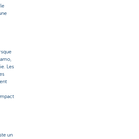
le
une
orsque
namo,
ie. Les
des
tent
 impact
ste un