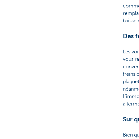
comme d
remplac
baisse
Des f
Les voi
vous r
convert
freins 
plaquet
néanmoi
L’immob
à terme
Sur q
Bien qu