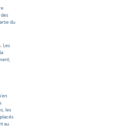
re
 des
artie du
. Les
la
ment,
n’en
s
s, les
mplacés
nt au