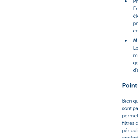
Pn
En
él
pn
co
Mi
Le
mi
ge
d'
Point
Bien qu
sont pa
permet 
filtres
périodi
confort