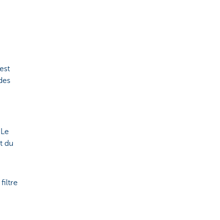
est
des
 Le
t du
filtre