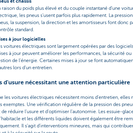
eus et châssis
 raison du poids plus élevé et du couple instantané d'une voitu
ectrique, les pneus s'usent parfois plus rapidement. La pression
eus, la suspension, la direction et les amortisseurs font donc p
ntrôle standard.
ses à jour logicielles
s voitures électriques sont largement opérées par des logiciels
ses à jour peuvent améliorer les performances, la sécurité ou 
stion de l'énergie. Certaines mises à jour se font automatique
autres lors d'un entretien.
s d'usure nécessitant une attention particulière
e les voitures électriques nécessitent moins d'entretien, elles 
s exemptes. Une vérification régulière de la pression des pneu
de réduire l'usure et d'optimiser l'autonomie. Les essuie-glace
 d’habitacle et les différents liquides doivent également être re
quement. Il s'agit d'interventions mineures, mais qui contribue
 et à la sécurité sur la route.