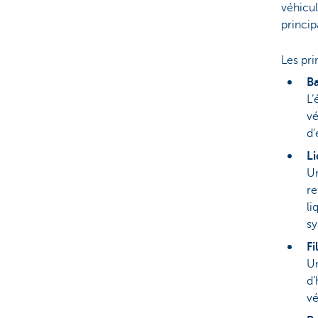
véhicu
princip
Les pri
Ba
L’
vé
d'
Li
Un
re
li
sy
Fi
Un
d’
vé