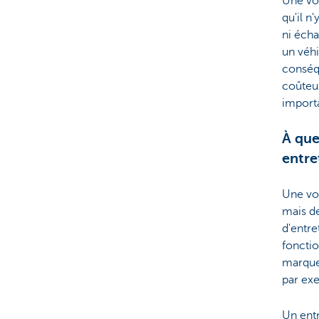
Une voi
qu'il n
ni éch
un véh
conséqu
coûteux
importa
À que
entre
Une voi
mais de
d'entre
foncti
marque
par exe
Un ent