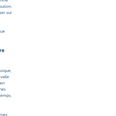
nifie
bution,
ser sur
que
re
ssique,
rvalle
 en
nes
temps,
èmes