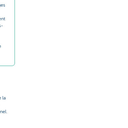
ges
ent
s-
e
 la
e
nel.