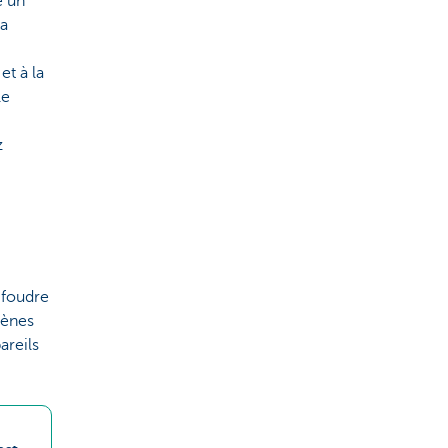
e un
la
t à la
le
z
 foudre
mènes
areils