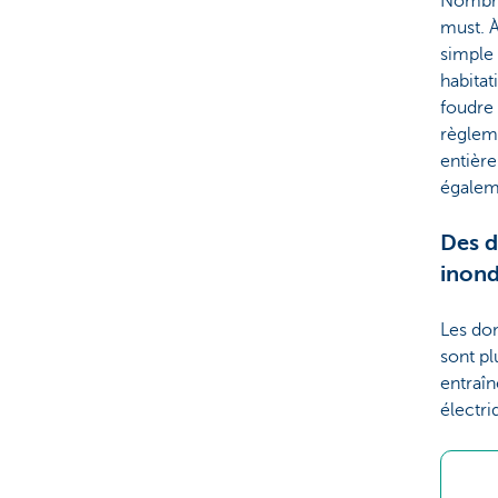
Nombre
must. À
simple
habitat
foudre 
règleme
entière
égalem
Des d
inond
Les do
sont pl
entraîn
électr