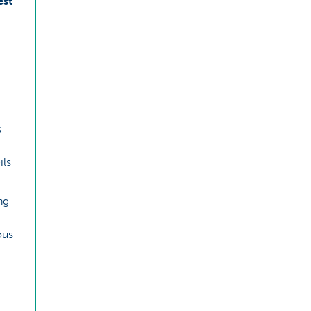
est
s
ils
ng
ous