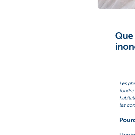
Brussels
Que 
inon
Les phé
foudre
habita
les co
Pourq