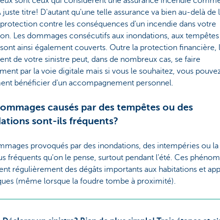
ux sont ceux qui considèrent une assurance incendie comm
 juste titre! D'autant qu'une telle assurance va bien au-delà de 
 protection contre les conséquences d'un incendie dans votre
ion. Les dommages consécutifs aux inondations, aux tempêtes e
sont ainsi également couverts. Outre la protection financière, 
nt de votre sinistre peut, dans de nombreux cas, se faire
ment par la voie digitale mais si vous le souhaitez, vous pouve
ent bénéficier d'un accompagnement personnel.
ommages causés par des tempêtes ou des
ations sont-ils fréquents?
mmages provoqués par des inondations, des intempéries ou la
us fréquents qu'on le pense, surtout pendant l'été. Ces phéno
ent régulièrement des dégâts importants aux habitations et app
iques (même lorsque la foudre tombe à proximité).