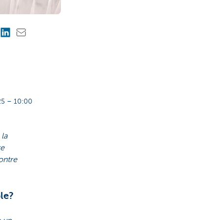
5 – 10:00
 la
re
ontre
le?