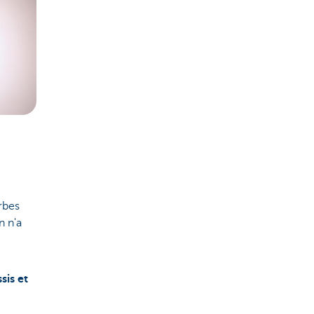
rbes
n n'a
sis et