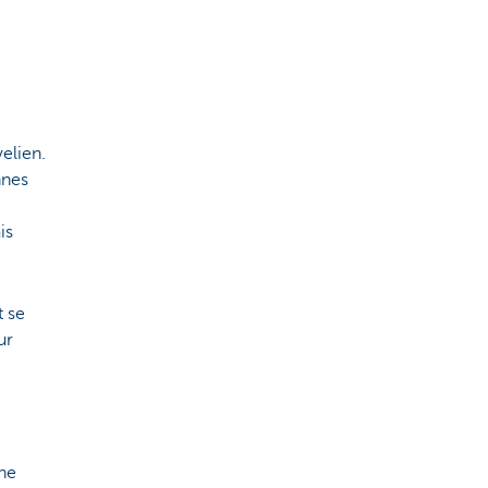
elien.
nnes
is
t se
ur
une