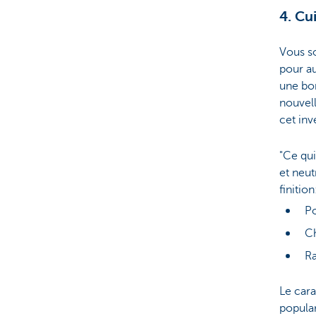
4. Cu
Vous so
pour au
une bon
nouvell
cet inv
"Ce qui
et neut
finition
Po
Ch
Ra
Le cara
popular