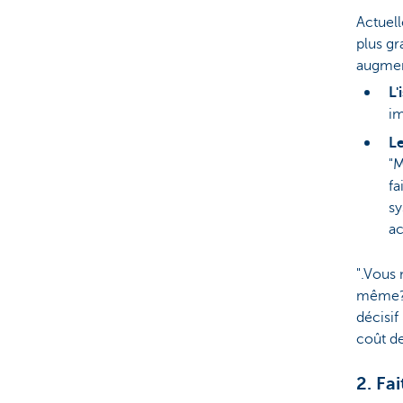
Actuell
plus gr
augmen
L'
im
L
"M
fa
sy
ac
".Vous
même? 
décisif
coût de
2. Fa