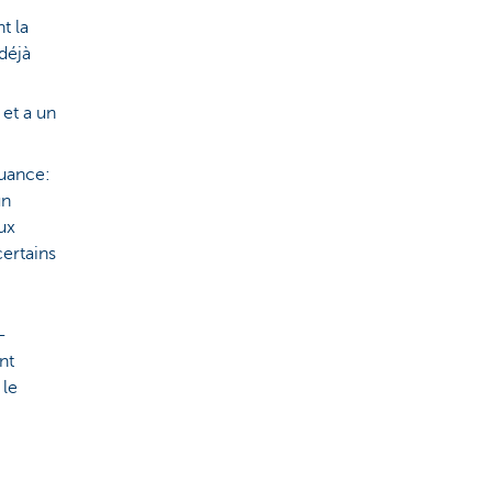
t la
déjà
et a un
nuance:
un
aux
certains
-
nt
 le