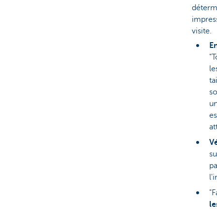
déterm
impress
visite.
En
"T
le
ta
so
un
es
at
Vé
su
pa
l'
"F
le