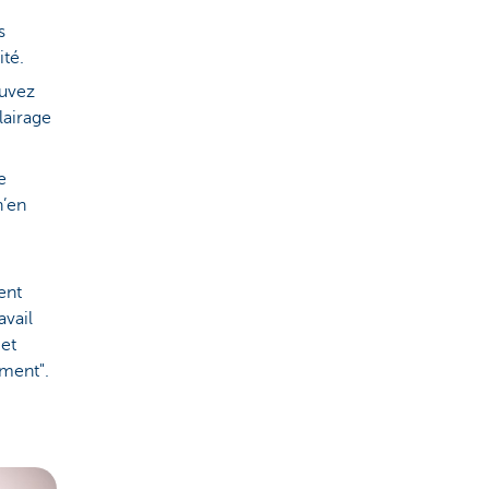
s
té.
ouvez
lairage
e
n’en
ent
avail
 et
ement".