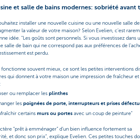
isine et salle de bains modernes: sobriété avant 
uhaitez installer une nouvelle cuisine ou une nouvelle salle de
gmenter la valeur de votre maison? Selon Evelien, c'est rare
ne idée. "Les goûts sont personnels. Si vous investissez dans 
e salle de bain qui ne correspond pas aux préférences de l’ach
estissement est perdu.
 fonctionne souvent mieux, ce sont les petites interventions di
res qui donnent à votre maison une impression de fraîcheur et
:
ser ou remplacer les
plinthes
anger les
poignées de porte, interrupteurs et prises défect
fraîchir certains
murs ou portes
avec un coup de peinture"
ctère “prêt à emménager” d’un bien influence fortement sa
ité, et donc son prix", explique Evelien. Ces petites touches d