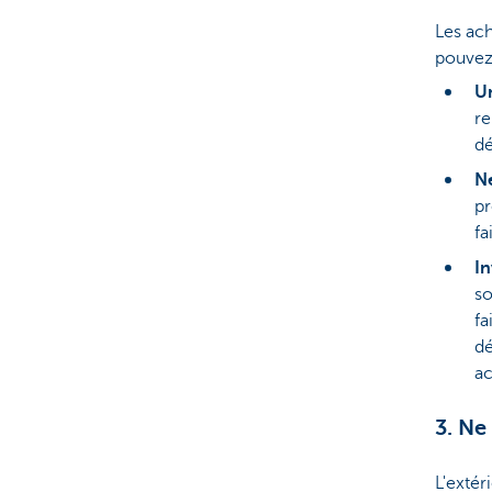
Les ach
pouvez
Un
re
dé
N
pr
fa
In
so
fa
dé
ac
3. Ne
L'extér