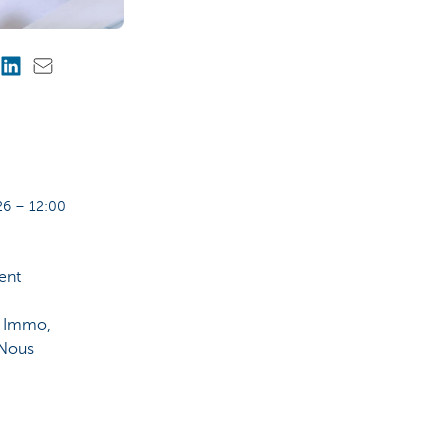
6 – 12:00
ent
a Immo,
 Nous