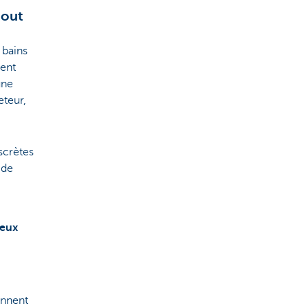
tout
 bains
ment
une
eteur,
scrètes
 de
ueux
onnent