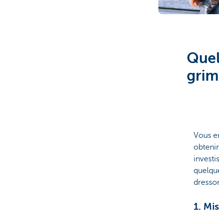
Brussels
Quel
grim
Vous e
obtenir
invest
quelque
dresson
1. Mi