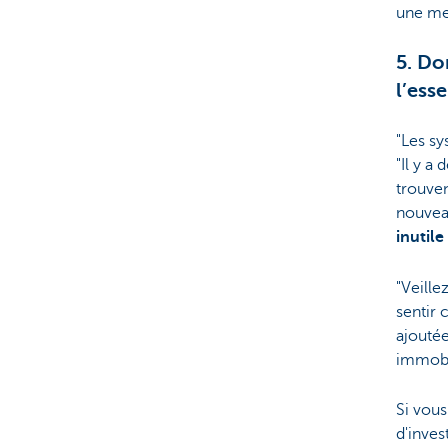
une mei
5. Do
l’esse
"Les sy
"Il y a
trouven
nouveau
inutile
"Veille
sentir 
ajoutée
immobil
Si vous
d'inves