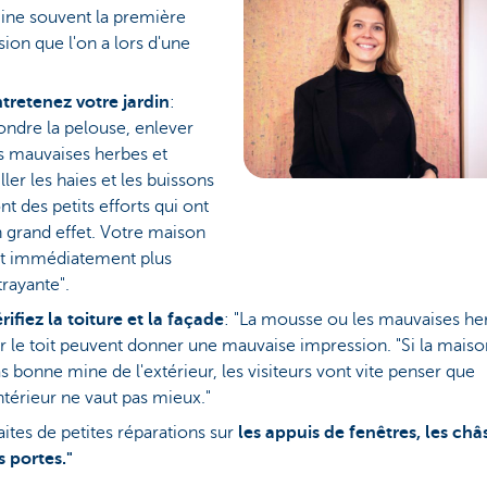
ine souvent la première
ion que l'on a lors d'une
tretenez votre jardin
:
ondre la pelouse, enlever
s mauvaises herbes et
iller les haies et les buissons
nt des petits efforts qui ont
 grand effet. Votre maison
t immédiatement plus
trayante".
rifiez la toiture et la façade
: "La mousse ou les mauvaises he
r le toit peuvent donner une mauvaise impression. "Si la maiso
s bonne mine de l'extérieur, les visiteurs vont vite penser que
intérieur ne vaut pas mieux."
aites de petites réparations sur
les appuis de fenêtres, les châs
s portes."