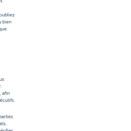
es
oubliez
u bien
sque
lus
.
 afin
écutifs.
parties
els.
érifier