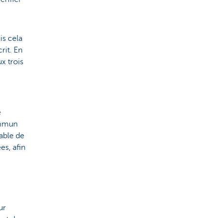
is cela
rit. En
x trois
e
ommun
rable de
es, afin
ur