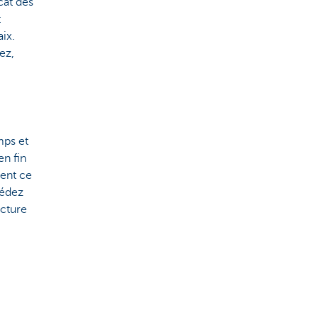
cat des
t
ix.
ez,
mps et
en fin
ment ce
cédez
acture