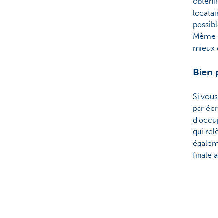
obtenir
locatai
possibl
Même s
mieux c
Bien 
Si vou
par écr
d'occup
qui rel
égalem
finale a