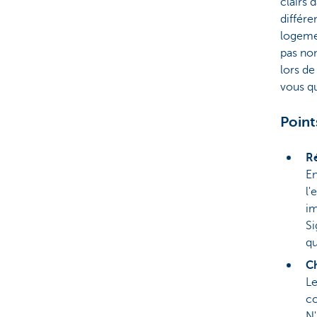
clairs 
différe
logeme
pas non
lors de
vous qu
Point
Ré
En
l'
im
Si
qu
C
Le
co
N'