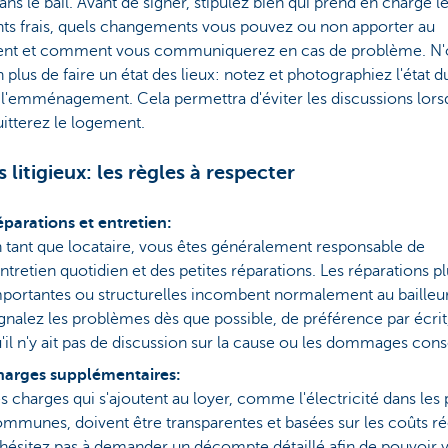
dans le bail. Avant de signer, stipulez bien qui prend en charge l
nts frais, quels changements vous pouvez ou non apporter au
nt et comment vous communiquerez en cas de problème. N'
 plus de faire un état des lieux: notez et photographiez l'état d
 l'emménagement. Cela permettra d'éviter les discussions lor
itterez le logement.
s litigieux: les règles à respecter
parations et entretien:
 tant que locataire, vous êtes généralement responsable de
entretien quotidien et des petites réparations. Les réparations p
portantes ou structurelles incombent normalement au bailleur
gnalez les problèmes dès que possible, de préférence par écrit,
'il n'y ait pas de discussion sur la cause ou les dommages cons
harges supplémentaires:
s charges qui s'ajoutent au loyer, comme l'électricité dans les 
mmunes, doivent être transparentes et basées sur les coûts ré
hésitez pas à demander un décompte détaillé afin de pouvoir v