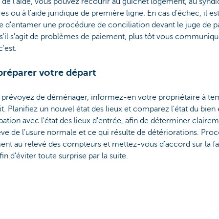
 de l'aide, vous pouvez recourir au guichet logement, au syndi
res ou à l'aide juridique de première ligne. En cas d'échec, il es
e d'entamer une procédure de conciliation devant le juge de pa
'il s'agit de problèmes de paiement, plus tôt vous communiqu
'est.
préparer votre départ
s prévoyez de déménager, informez-en votre propriétaire à te
it. Planifiez un nouvel état des lieux et comparez l'état du bien 
ation avec l'état des lieux d'entrée, afin de déterminer claire
ève de l'usure normale et ce qui résulte de détériorations. Pro
ent au relevé des compteurs et mettez-vous d'accord sur la f
fin d'éviter toute surprise par la suite.