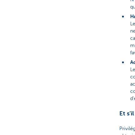
qu
Ha
Le
ne
ca
mo
fa
Ac
Le
co
ac
co
d'
Et s'
Privilé