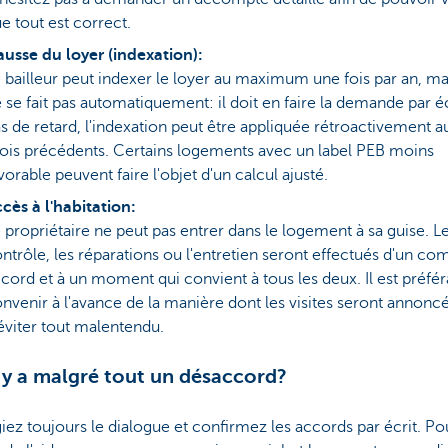
e tout est correct.
usse du loyer (indexation):
 bailleur peut indexer le loyer au maximum une fois par an, ma
 se fait pas automatiquement: il doit en faire la demande par éc
s de retard, l'indexation peut être appliquée rétroactivement au
is précédents. Certains logements avec un label PEB moins
vorable peuvent faire l'objet d'un calcul ajusté.
cès à l'habitation:
 propriétaire ne peut pas entrer dans le logement à sa guise. L
ntrôle, les réparations ou l'entretien seront effectués d'un c
cord et à un moment qui convient à tous les deux. Il est préfé
nvenir à l'avance de la manière dont les visites seront annoncé
éviter tout malentendu.
il y a malgré tout un désaccord?
giez toujours le dialogue et confirmez les accords par écrit. Po