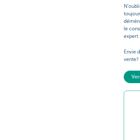
N'oubli
toujour
déména
le cons
expert.
Envie d
vente? 
Ve