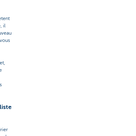
ètent
 il
ouveau
 vous
et,
e
s
liste
rier