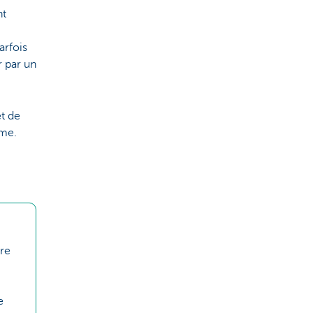
nt
arfois
r par un
et de
ome.
re
e