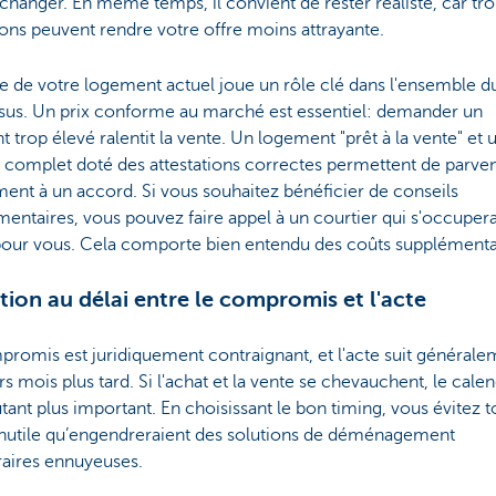
 changer. En même temps, il convient de rester réaliste, car tr
ons peuvent rendre votre offre moins attrayante.
e de votre logement actuel joue un rôle clé dans l'ensemble d
sus. Un prix conforme au marché est essentiel: demander un
 trop élevé ralentit la vente. Un logement "prêt à la vente" et 
 complet doté des attestations correctes permettent de parven
ent à un accord. Si vous souhaitez bénéficier de conseils
entaires, vous pouvez faire appel à un courtier qui s'occupera
pour vous. Cela comporte bien entendu des coûts supplémenta
tion au délai entre le compromis et l'acte
romis est juridiquement contraignant, et l'acte suit générale
rs mois plus tard. Si l'achat et la vente se chevauchent, le calen
utant plus important. En choisissant le bon timing, vous évitez t
 inutile qu’engendreraient des solutions de déménagement
aires ennuyeuses.