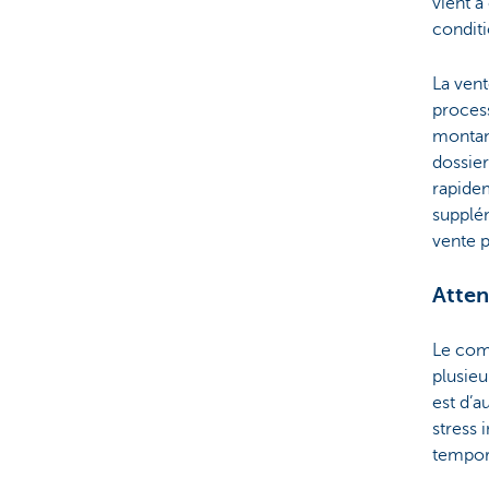
vient à
conditi
La vent
proces
montant
dossier
rapidem
supplém
vente 
Atten
Le comp
plusieu
est d’a
stress
tempor