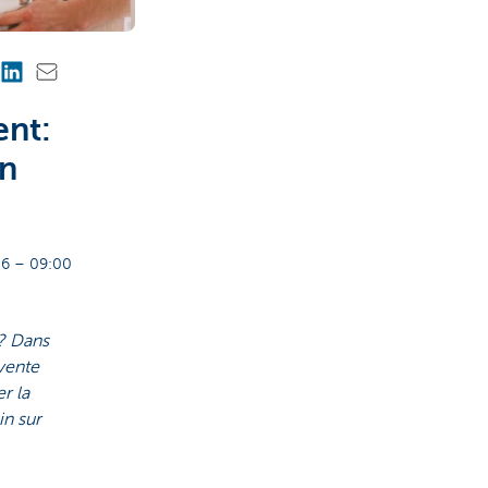
nt:
en
6 – 09:00
n? Dans
 vente
r la
in sur