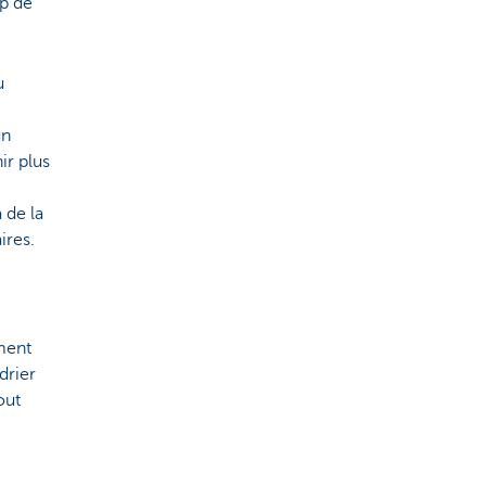
op de
u
un
ir plus
 de la
ires.
ment
drier
out