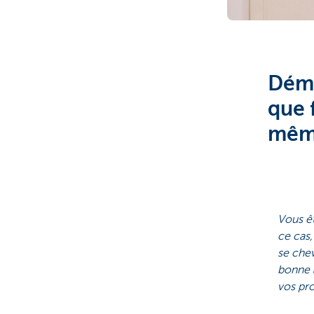
Brussels
Démé
que 
mêm
Vous ê
ce cas,
se chev
bonne a
vos pr