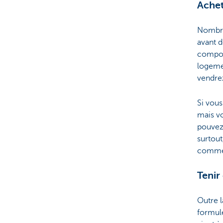
Achet
Nombreu
avant d
compor
logemen
vendrez
Si vous
mais v
pouvez 
surtout
comme 
Tenir
Outre l
formulé