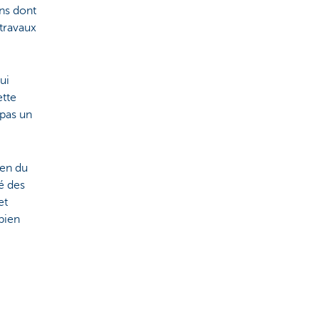
ons dont
 travaux
ui
ette
 pas un
ien du
é des
et
 bien