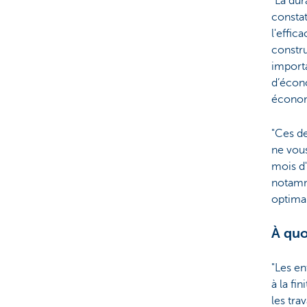
"La dur
consta
l'effic
constru
importa
d’écono
économi
"Ces de
ne vous
mois d'
notamme
optimal
À quo
"Les en
à la fi
les tra