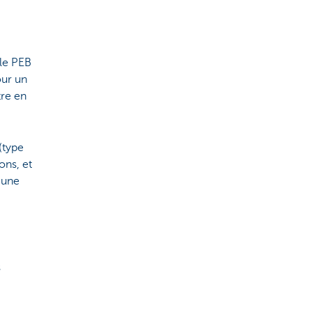
 le PEB
our un
tre en
 (type
ons, et
r une
s