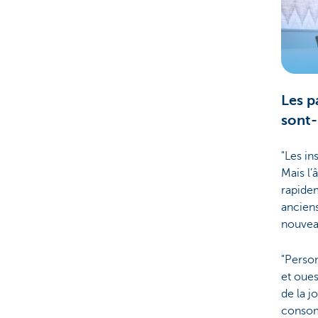
Les p
sont-
"Les in
Mais l’
rapidem
ancien
nouvea
"Person
et oues
de la j
consom