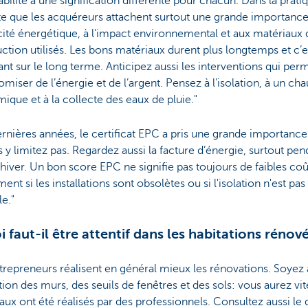
abilité a une signification différente pour chacun. Dans la pratiq
te que les acquéreurs attachent surtout une grande importance
acité énergétique, à l'impact environnemental et aux matériaux 
ction utilisés. Les bons matériaux durent plus longtemps et c’e
nt sur le long terme. Anticipez aussi les interventions qui per
miser de l’énergie et de l’argent. Pensez à l’isolation, à un ch
que et à la collecte des eaux de pluie."
rnières années, le certificat EPC a pris une grande importance
 y limitez pas. Regardez aussi la facture d’énergie, surtout pen
hiver. Un bon score EPC ne signifie pas toujours de faibles coû
nt si les installations sont obsolètes ou si l'isolation n'est pas
e."
i faut-il être attentif dans les habitations rénov
trepreneurs réalisent en général mieux les rénovations. Soyez a
nition des murs, des seuils de fenêtres et des sols: vous aurez vit
vaux ont été réalisés par des professionnels. Consultez aussi le 