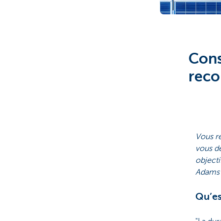
Brussels
Cons
reco
Vous re
vous de
objecti
Adams p
Qu’es