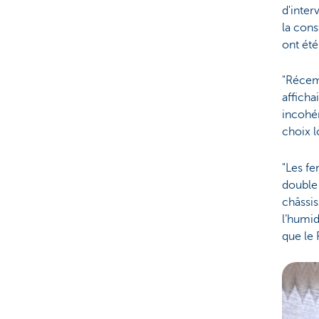
d'inter
la cons
ont été
"Récem
afficha
incohér
choix l
"Les fe
double 
châssis
l’humid
que le 