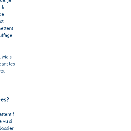
ue, je
 à
de
st
mettent
auffage
. Mais
dant les
ts,
ées?
ttentif
e vu si
dossier