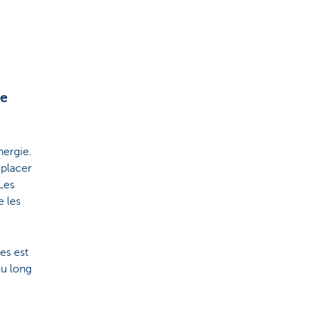
ie
nergie.
mplacer
Les
 les
es est
au long