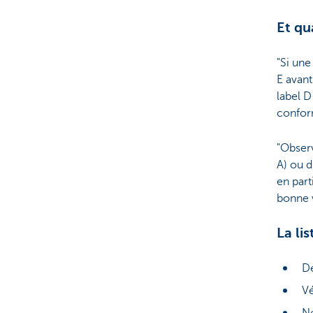
Et qu
"Si une
E avan
label D
conform
"Observ
A) ou d
en part
bonne v
La li
Dé
Vé