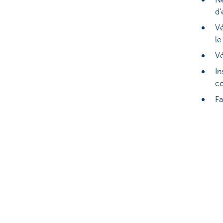
Ne
d’
Vé
le
Vé
In
co
Fa