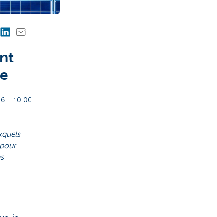
nt
le
6 – 10:00
xquels
 pour
as