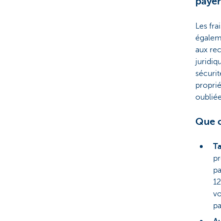
payer
Les fra
égaleme
aux rec
juridiq
sécurit
proprié
oublié
Que c
T
pr
pa
12
vo
pa