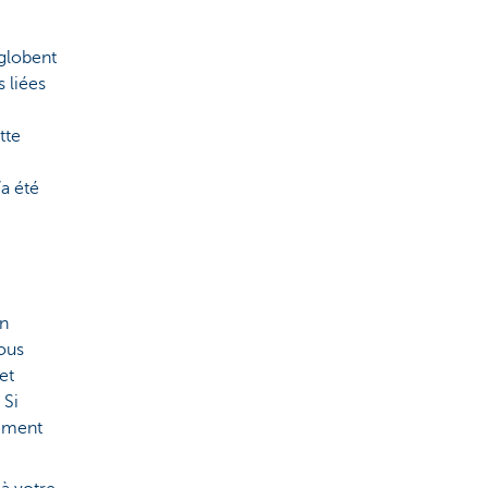
nglobent
 liées
tte
’a été
on
vous
et
 Si
lement