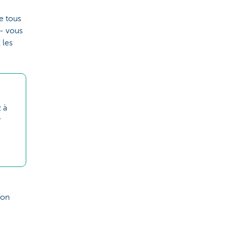
de tous
 - vous
 les
 à
r
ion
.