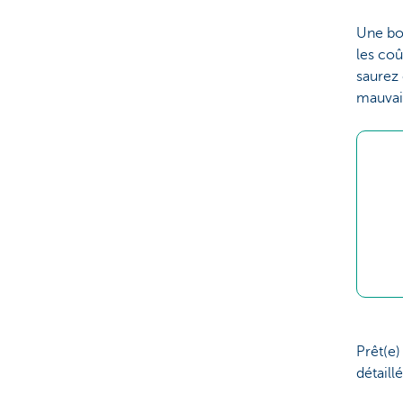
Une bon
les coû
saurez 
mauvais
Prêt(e)
détaill