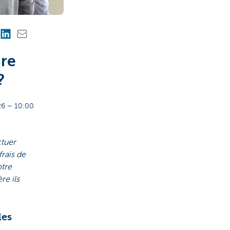
ire
?
6 – 10:00
ctuer
frais de
otre
re ils
les