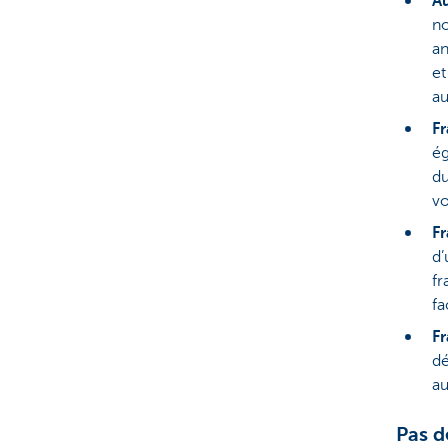
Au
no
an
et
au
Fr
ég
du
vo
Fr
d’
fr
fa
Fr
dé
au
Pas d