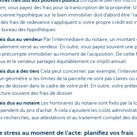
tres frais dus aux pouvoirs publics
Lorsque le bien est inscrit
m, vous payez des frais pour la transcription de la propriété. 
cienne hypothèque sur le bien immobilier doit d'abord être "ra
 des frais de redevance s’appliquent si votre propre crédit est in
 bureau des hypothèques.
ais dus au vendeur
Par l'intermédiaire du notaire, un montant 
alement versé au vendeur. En outre, vous payez souvent une p
 précompte immobilier au moment de l'acquisition. De cette 
us et le vendeur partagez équitablement ce impôt annuel.
ais dus à des tiers
Cela peut concerner, par exemple, l’interve
un géomètre si les limites de la parcelle ne sont pas claires ou
ais de dossier dans le cadre de votre prêt. En outre, votre prête
cture souvent des frais de dossier.
ais dus au notaire
Les honoraires du notaire sont fixés par la lo
pendent du prix d'achat. À cela s'ajoutent les coûts administrati
x recherches, aux attestations et au traitement complet des do
e stress au moment de l'acte: planifiez vos frais