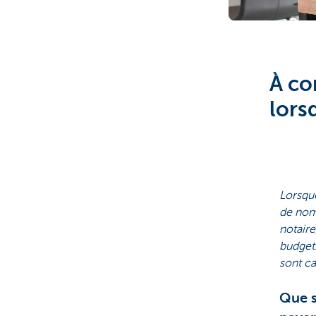
Brussels
À co
lors
Lorsque
de nomb
notaire
budget.
sont c
Que s