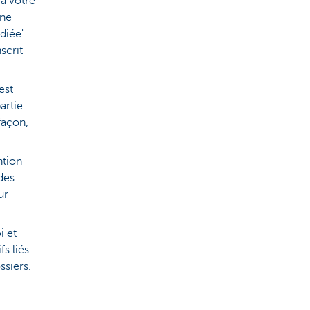
 à votre
Une
diée"
scrit
est
artie
façon,
ntion
 des
ur
i et
fs liés
ssiers.