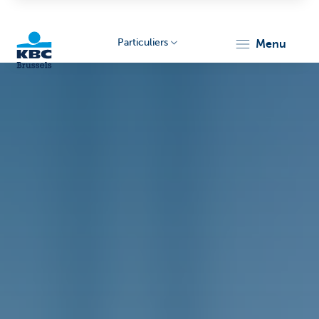
Particuliers
menu
KBC
Brussels