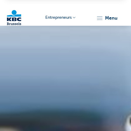
Entrepreneurs
menu
KBC
Entrepreneurs