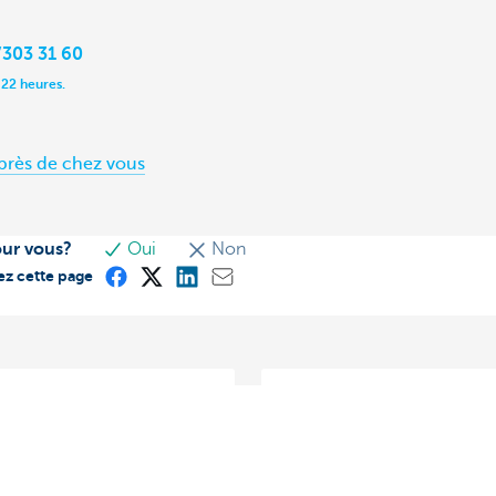
303 31 60
 22 heures.
près de chez vous
our vous?
Oui
Non
ez cette page
n crédit: quelle est la
Quel taux d'intérêt puis-je
uivre?
Lorsqu'une banque accord
 votre entreprise ? Vous
ou un financement à un
vous agrandir ? Ou vous
entrepreneur, elle perçoit