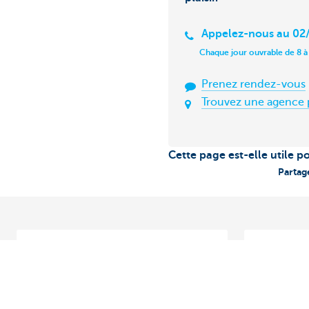
Appelez-nous au 02/
Chaque jour ouvrable de 8 à
Prenez rendez-vous
Trouvez une agence 
Cette page est-elle utile p
Partag
Comment un décideur crédit étudie-
Demander u
t-il ma demande de crédit?
marche à s
À l'instar de nombreuses entreprises,
Vous créez
vous vous adressez à votre banque
souhaitez 