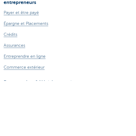
entrepreneurs
Payer et être payé
Épargne et Placements
Crédits
Assurances
Entreprendre en ligne
Commerce extérieur
Des questions? N'hésitez pas à nous contacter
Prendre rendez-vous
KBC Brussels près de chez vous
Une question? Un problème? Une plainte?
Card Stop 078 170 170