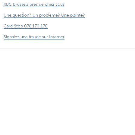
KBC Brussels près de chez vous
Une question? Un problème? Une plainte?
Card Stop 078 170 170
Signalez une fraude sur Internet
Attention, emprunter de l'argent coûte aussi
de l'argent.
®
Tarifs
Sitemap
Informations légales
Contactez-nous
Documentation
Responsible disclosure