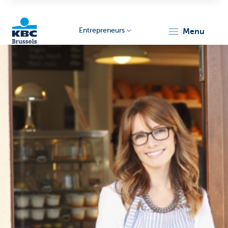
Entrepreneurs
menu
KBC
Entrepreneurs