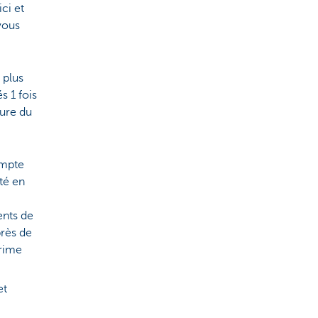
ci et
vous
 plus
és 1 fois
ture du
ompte
té en
ents de
près de
prime
et