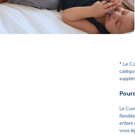
Brussels
* Le C
catégo
supplé
Pourq
Le Com
flexibl
enfant 
vous é