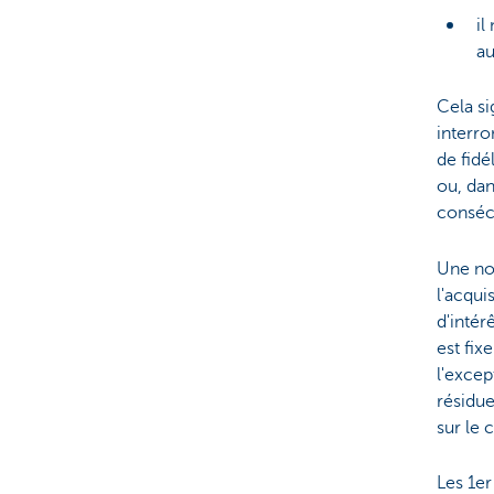
il
au
Cela si
interro
de fidé
ou, da
conséc
Une no
l'acqui
d'intér
est fix
l'excep
résidue
sur le 
Les 1er 