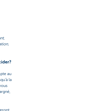
nt,
ation,
cider?
mpte au
qu’à la
 vous
argné,
seront