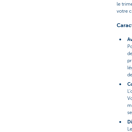
le trim
votre c
Carac
Av
Po
de
pr
lé
d
C
L’
Vo
me
se
Di
Le