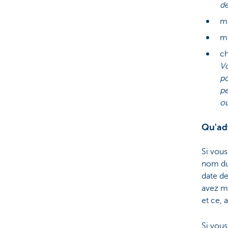
de
mo
mo
ch
Vo
po
pe
ou
Qu'adv
Si vous
nom du 
date de
avez mi
et ce, 
Si vous