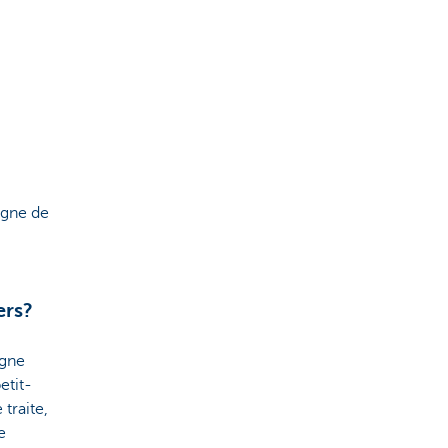
rgne de
ers?
rgne
etit-
traite,
e