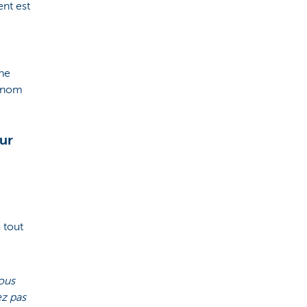
nt est
ne
u nom
ur
 tout
vous
ez pas