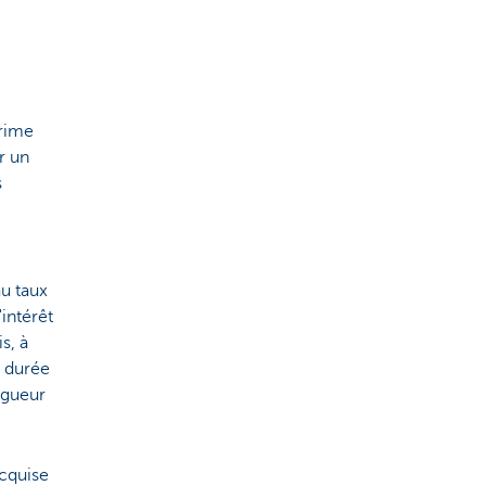
prime
r un
s
au taux
'intérêt
s, à
a durée
vigueur
acquise