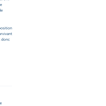
de
de
osition
urvivant
t donc
re