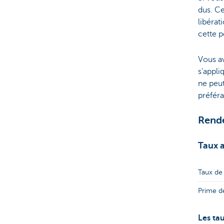
dus. Ce
libérat
cette p
Vous a
s'appli
ne peut
préféra
Rend
Taux 
Taux de
Prime de
Les ta