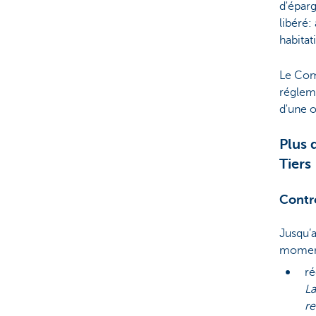
d'éparg
libéré:
habitat
Le Com
réglem
d'une o
Plus 
Tiers
Contr
Jusqu’a
moment 
ré
La
re