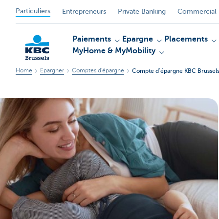
Particuliers
Entrepreneurs
Private Banking
Commercial 
Paiements
Epargne
Placements
MyHome & MyMobility
Home
Epargner
Comptes d'épargne
Compte d’épargne KBC Brussels
KBC