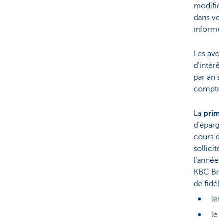
modifié
dans vo
informe
Les av
d'intérê
par an 
compt
La
prim
d’éparg
cours d
sollici
l'anné
KBC Bru
de fidé
le
le