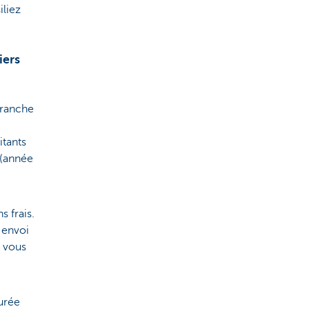
iliez
iers
tranche
itants
 (année
 frais.
 envoi
n vous
urée