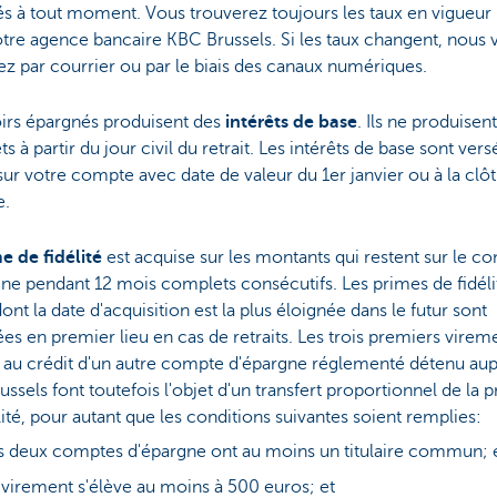
s à tout moment. Vous trouverez toujours les taux en vigueur i
tre agence bancaire KBC Brussels. Si les taux changent, nous 
z par courrier ou par le biais des canaux numériques.
oirs épargnés produisent des
intérêts de base
. Ils ne produisent
ts à partir du jour civil du retrait. Les intérêts de base sont vers
sur votre compte avec date de valeur du 1er janvier ou à la clô
e.
e de fidélité
est acquise sur les montants qui restent sur le c
ne pendant 12 mois complets consécutifs. Les primes de fidéli
ont la date d'acquisition est la plus éloignée dans le futur sont
tées en premier lieu en cas de retraits. Les trois premiers virem
e au crédit d'un autre compte d'épargne réglementé détenu au
ssels font toutefois l'objet d'un transfert proportionnel de la 
lité, pour autant que les conditions suivantes soient remplies:
s deux comptes d'épargne ont au moins un titulaire commun; 
 virement s'élève au moins à 500 euros; et