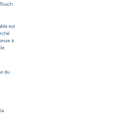
 Touch
ble est
arché
lesse à
le.
se du
la