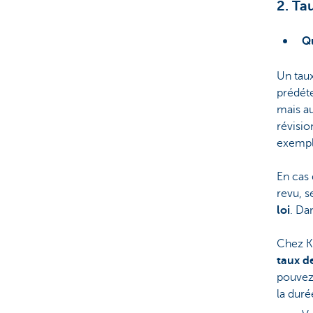
2. Ta
Qu
Un taux
prédéte
mais au
révisio
exemple
En cas 
revu, s
loi
. Da
Chez K
taux de
pouvez 
la duré