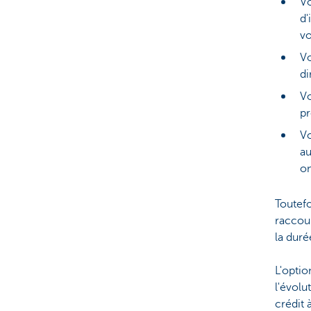
Vo
d'
vo
Vo
di
Vo
pr
Vo
au
on
Toutefo
raccour
la duré
L'opti
l'évolu
crédit 