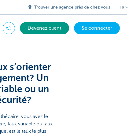
Trouver une agence près de chez vous
FR
Devenez client
Se connecter
Chercher
ux s’orienter
ogement? Un
riable ou un
écurité?
thécaire, vous avez le
xe, taux variable ou taux
uel est le taux le plus