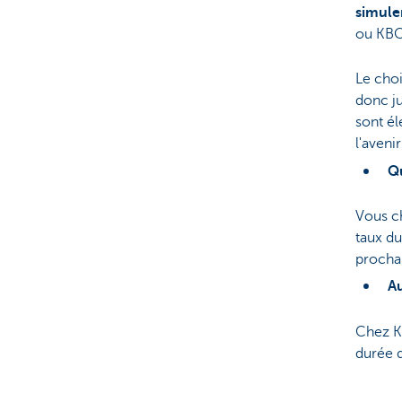
simule
ou KBC
Le choi
donc j
sont él
l'aveni
Qu
Vous ch
taux du
procha
A
Chez KB
durée d