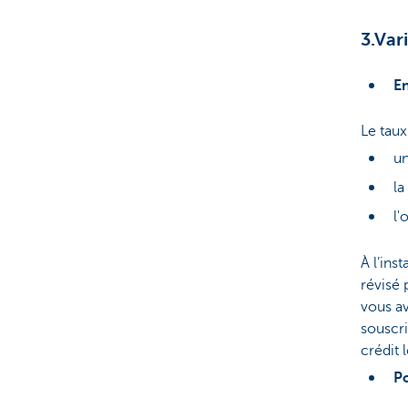
3.Var
En
Le taux
un
la
l'
À l’ins
révisé 
vous av
souscri
crédit
Po