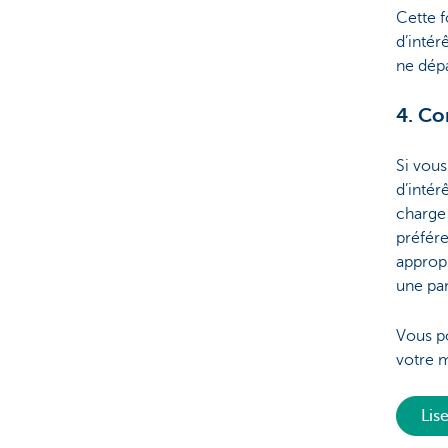
Cette f
d’intér
ne dépa
4. Co
Si vous
d’intér
charge 
préfére
appropr
une par
Vous p
votre 
Lis