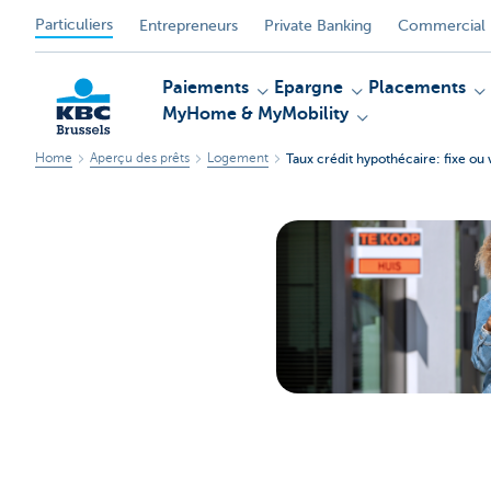
Particuliers
Entrepreneurs
Private Banking
Commercial 
Paiements
Epargne
Placements
MyHome & MyMobility
Home
Aperçu des prêts
Logement
Taux crédit hypothécaire: fixe ou 
KBC