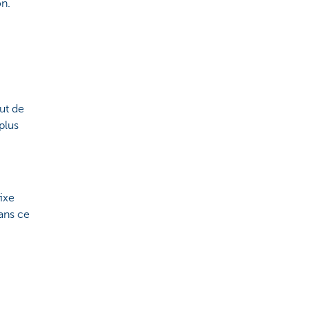
on.
ut de
plus
ixe
Dans ce