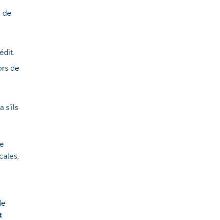
e de
édit.
ors de
 s’ils
re
cales,
de
t