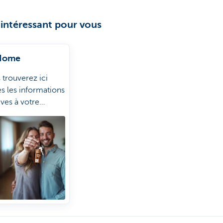
 intéressant pour vous
Home
 trouverez ici
es les informations
ives à votre
tation sous un
 toit.