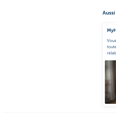
Aussi
My
Vous
tout
relat
habi
même