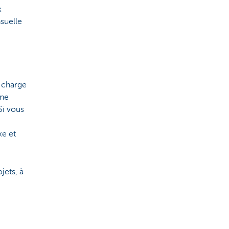
x
nsuelle
a charge
une
Si vous
xe et
jets, à