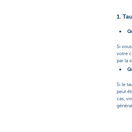
Brussels
1. Ta
Qu
Si vous
votre c
par la 
Qu
Si le t
peut êt
cas, vo
généra