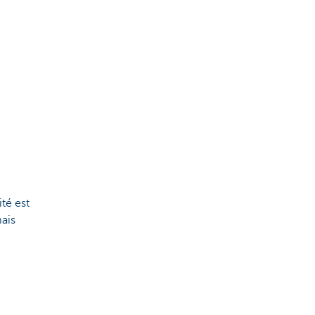
ité est
mais