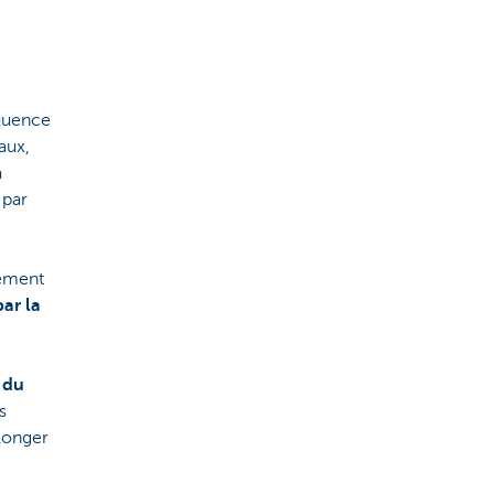
équence
aux,
a
 par
rement
ar la
 du
s
olonger