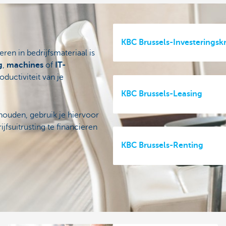
KBC Brussels-Investeringsk
eren in bedrijfsmateriaal is
g
,
machines
of
IT-
ductiviteit van je
KBC Brussels-Leasing
ouden, gebruik je hiervoor
jfsuitrusting te financieren
KBC Brussels-Renting