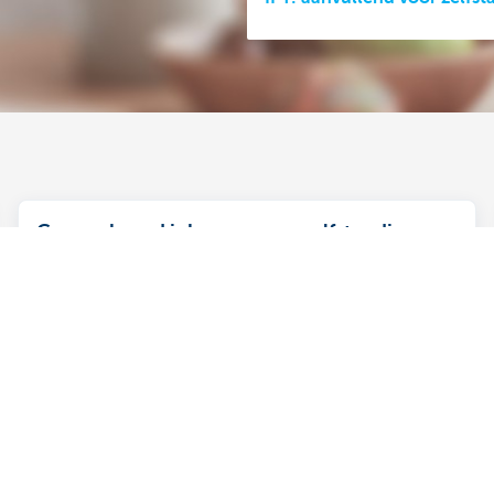
Gewaarborgd inkomen voor zelfstandigen