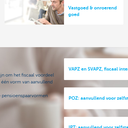
Vastgoed & onroerend
goed
VAPZ en SVAPZ, fiscaal inte
ijn om het fiscaal voordeel
tot één vorm van aanvullend
de pensioenspaarvormen
POZ: aanvullend voor zelf
IPT: aanvullend voor zelf