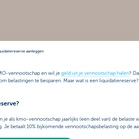
quidatiereserve aanleggen
MO-vennootschap en wil je
geld uit je vennootschap halen
? Da
om belastingen te besparen. Maar wat is een liquidatiereserve? 
eserve?
n je als kmo-vennootschap jaarlijks (een deel van) de belaste
ng. Je betaalt 10% bijkomende vennootschapsbelasting op de a