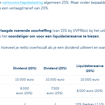
de
vennootschapsbelasting
algemeen 25%. Maar onder bepaalde
een verlaagd tarief van 20%.
rlaagde roerende voorheffing
(van 15% bij VVPRbis) bij het u
s het
voordeliger om voor een liquidatiereserve te kiezen
.
 hoeveel je netto overhoudt als je een dividend uitkeert en wa
Liquidatiereserve
Dividend (20%)
Dividend (25%)
(20%)
10.000 euro
10.000 euro
10.000 euro
8.000
7.500
8.000 euro (20%)
euro (20%)
euro (25%)
/
/
10% (bedrag / 1,10)