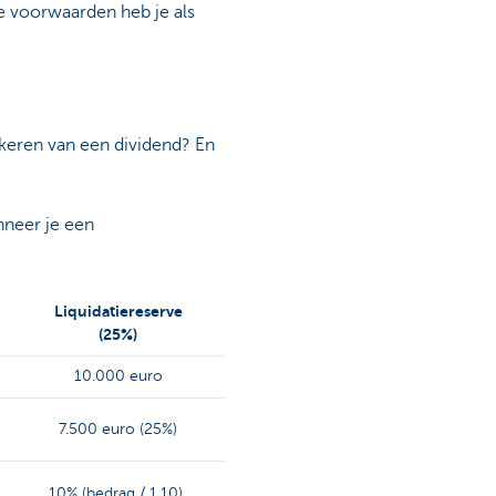
 voorwaarden heb je als
itkeren van een dividend? En
nneer je een
Liquidatiereserve
(25%)
10.000 euro
7.500 euro (25%)
10% (bedrag / 1,10)