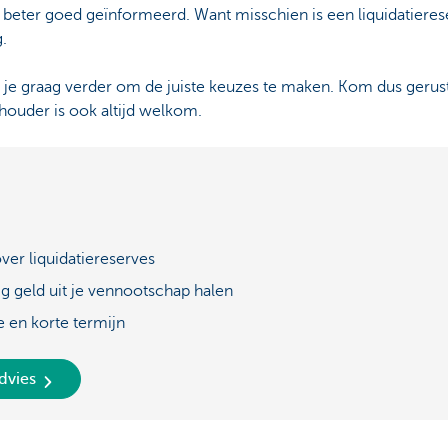
beter goed geïnformeerd. Want misschien is een liquidatieres
.
e graag verder om de juiste keuzes te maken. Kom dus gerust l
houder is ook altijd welkom.
over liquidatiereserves
lig geld uit je vennootschap halen
e en korte termijn
dvies