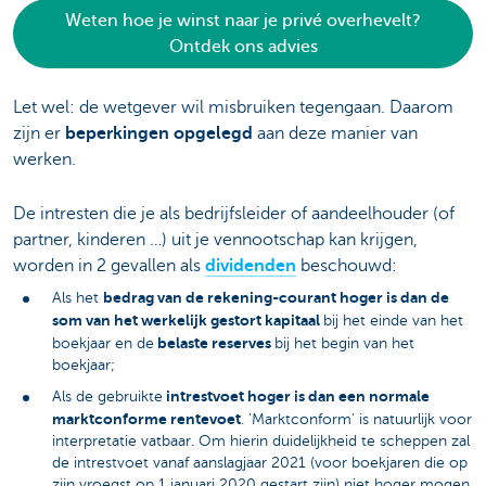
Weten hoe je winst naar je privé overhevelt?
Ontdek ons advies
Let wel: de wetgever wil misbruiken tegengaan. Daarom
zijn er
beperkingen opgelegd
aan deze manier van
werken.
De intresten die je als bedrijfsleider of aandeelhouder (of
partner, kinderen …) uit je vennootschap kan krijgen,
worden in 2 gevallen als
dividenden
beschouwd:
bedrag van de rekening-courant hoger is dan de
Als het
som van het werkelijk gestort kapitaal
bij het einde van het
belaste reserves
boekjaar en de
bij het begin van het
boekjaar;
intrestvoet hoger is dan een normale
Als de gebruikte
marktconforme rentevoet
. 'Marktconform' is natuurlijk voor
interpretatie vatbaar. Om hierin duidelijkheid te scheppen zal
de intrestvoet vanaf aanslagjaar 2021 (voor boekjaren die op
zijn vroegst op 1 januari 2020 gestart zijn) niet hoger mogen