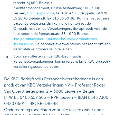
terecht bij KBC Brussels-
Klachtenmanagement, Brusselsesteenweg 100, 3000
Leuven,
klachten@kbc.be
, tel. 016 43 25 94 (gratis) of 078
15 20 45 (betalend), fax 016 86 30 38. Kom je niet tot een
passende oplossing, dan kun je je richten tot de
Ombudsman van de Verzekeringen, die optreedt voor de
hele sector, de Meeûssquare 35, 1000 Brussel,
info@ombudsman-insurance.be
,
www.ombudsman-
insurance.be
. Je behoudt evenwel steeds het recht om een
gerechtelijke procedure in te leiden.
Voor een offerte van de KBC-Bedrijfspolis
Personeelsverzekeringen kun je terecht bij je KBC Brussels-
verzekeringstussenpersoon.
De KBC-Bedrijfspolis Personeelsverzekeringen is een
product van KBC Verzekeringen NV – Professor Roger
Van Overstraetenplein 2 – 3000 Leuven – België
BTW BE 0403.552.563 – RPR Leuven – IBAN BE43 7300
0420 0601 – BIC KREDBEBB
Onderneming toegelaten voor alle takken onder code