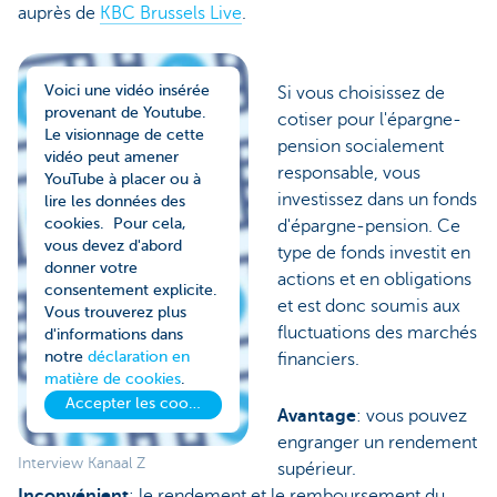
auprès de
KBC Brussels Live
.
Voici une vidéo insérée
Si vous choisissez de
provenant de Youtube.
cotiser pour l'épargne-
Le visionnage de cette
pension socialement
vidéo peut amener
responsable, vous
YouTube à placer ou à
investissez dans un fonds
lire les données des
cookies. Pour cela,
d'épargne-pension. Ce
vous devez d'abord
type de fonds investit en
donner votre
actions et en obligations
consentement explicite.
et est donc soumis aux
Vous trouverez plus
fluctuations des marchés
d'informations dans
notre
déclaration en
financiers.
matière de cookies
.
Accepter les cookies
Avantage
: vous pouvez
engranger un rendement
Interview Kanaal Z
supérieur.
Inconvénient
: le rendement et le remboursement du