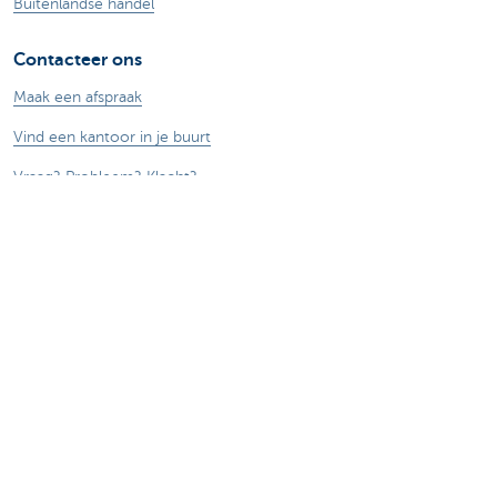
Buitenlandse handel
Contacteer ons
Maak een afspraak
Vind een kantoor in je buurt
Vraag? Probleem? Klacht?
Card Stop 078 170 170
Meld internetfraude
Let op, geld lenen kost ook geld.
®
Tarieven
Sitemap
Juridische info