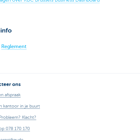
agen over KBC Brussels Business Dashboard
info
Reglement
teer ons
n afspraak
n kantoor in je buurt
Probleem? Klacht?
op 078 170 170
ternetfraude