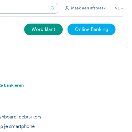
Maak een afspraak
NL
Word klant
Online Banking
te bankieren
ashboard-gebruikers
op je smartphone