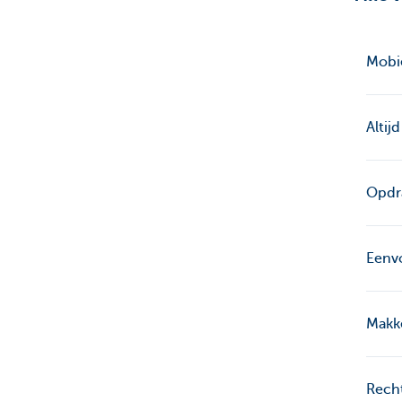
Mobie
Altij
Opdr
Eenvo
Makke
Rech