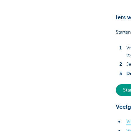
Iets 
Starten
Vr
to
Je
D
Sta
Veelg
Vr