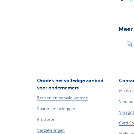
Vr
Meer 
Ontdek het volledige aanbod
Contac
voor ondernemers
Maak ee
Betalen en betaald worden
Vind ee
Sparen en beleggen
Vraag? 
Kredieten
Card St
Verzekeringen
Meld in