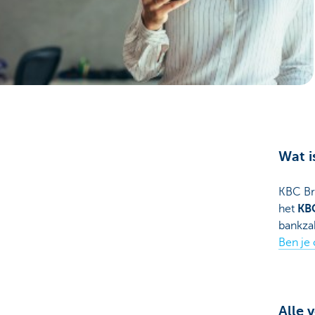
Ondernemers
Wat i
KBC Br
het
KBC
bankza
Ben je 
Alle 