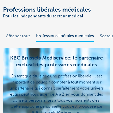
Professions libérales médicales
Pour les indépendants du secteur médical
Professions libérales médicales
Afficher tout
Secteu
KBC Brussels Mediservice: le partenaire
exclusif des professions médicales
En tant que titulaire d'une profession libérale, il est
important de pouvoir compter à tout moment sur
un partenaire qui connaît parfaitement votre univers
et qui peut vous aider de A à Z en vous donnant des
conseils personnalisés à tous vos moments clés.
Cette approche personnelle vous est proposée par
KBC Brussels Mediservice.