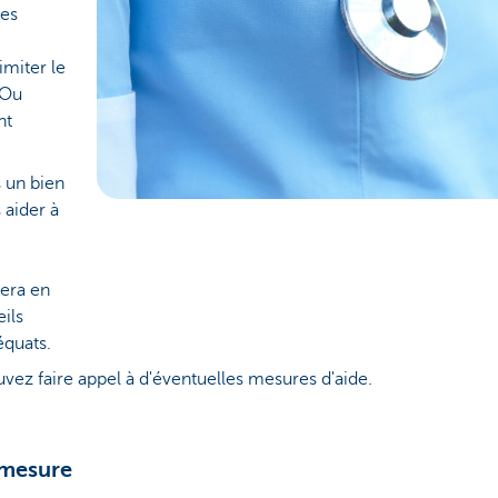
les
imiter le
 Ou
nt
s un bien
 aider à
dera en
ils
équats.
uvez faire appel à d'éventuelles mesures d'aide.
 mesure