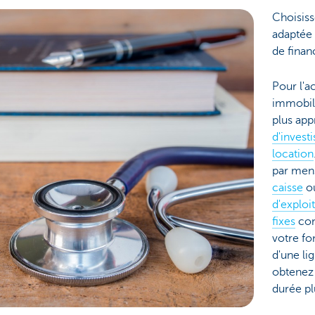
Choisiss
adaptée 
de fina
Pour l'a
immobili
plus app
d'invest
location
par men
caisse
o
d'exploi
fixes
con
votre fo
d'une li
obtenez
durée pl