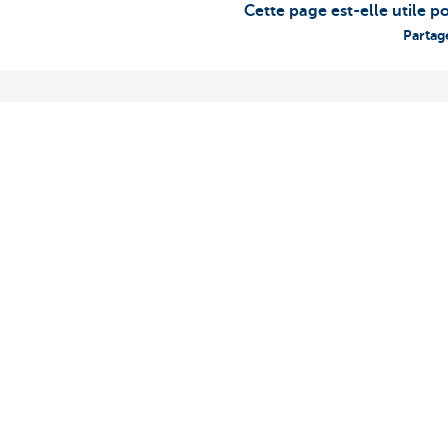
Cette page est-elle utile p
Partag
Constitution de pension pour
À combien 
professions libérales médicales
INAMI?
Financé grâce à un subside INAMI
Si vous av
Rendement garanti
nationaux 
Protection par 4 garanties de
droit à une
solidarité
Mais à quoi
à combien 