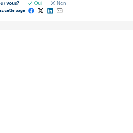
our vous?
Oui
Non
ez cette page
s’élève l’intervention
Faites fructifier votre patr
Augmentez la rentabilité d
ez adhéré aux accords
patrimoine en concertatio
avec l’INAMI, vous avez
votre chargé de relations P
 intervention annuelle.
libérales médicales.
 sert cette intervention? Et
s’élève-t-elle?