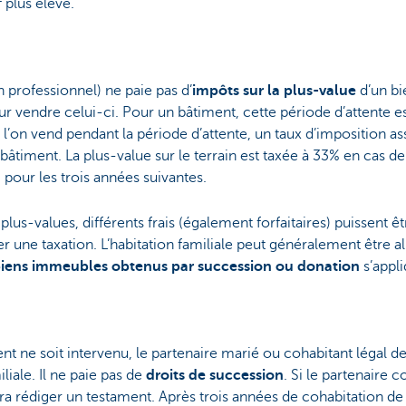
 plus élevé.
on professionnel) ne paie pas d’
impôts sur la plus-value
d’un bi
 vendre celui-ci. Pour un bâtiment, cette période d’attente es
 Si l’on vend pendant la période d’attente, un taux d’imposition
 bâtiment. La plus-value sur le terrain est taxée à 33% en cas de
pour les trois années suivantes.
plus-values, différents frais (également forfaitaires) puissent 
 une taxation. L’habitation familiale peut généralement être ali
 biens immeubles obtenus par succession ou donation
s’appl
t ne soit intervenu, le partenaire marié ou cohabitant légal de
iliale. Il ne paie pas de
droits de succession
. Si le partenaire c
audra rédiger un testament. Après trois années de cohabitation de