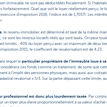
en immeuble ne sont pas déductibles fiscalement. Si l’habitatio
és forfaitairement. Quel que soit le loyer réellement perçu, le ba
l’exercice d’imposition 2016, l’indice est de 1,7057). Les intér
r.
e
, le revenu immobilier est déterminé et taxé de la même maniè
, ce sont les revenus locatifs réels qui sont taxés. On peut tout
dant limités : 40% du loyer perçu avec un maximum de deux tie
’imposition 2015, le coefficient de revalorisation est de 4,23.
ans lequel le
particulier propriétaire de l’immeuble loue à sa
 considérera ces fonds comme un traitement, de sorte que cett
nt à l’impôt des personnes physiques, mais aussi aux cotisatio
adastral revalorisé x 5/3. Sur la partie dépassant cette limite, 
eur professionnel est donc plus lourdement taxée
. Par contr
ur un loyer plus élevé proportionnellement à sa valeur d’achat 