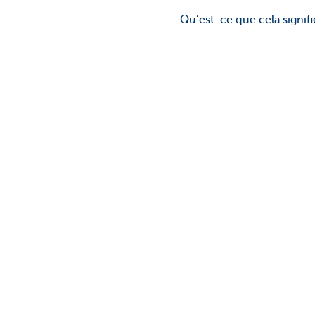
Qu’est-ce que cela signi
Vous n'avez pas trou
Votre correspondant chez KBC
Cette page est-elle utile p
Partag
Découvrez nos produits et services
Des questions
pour entrepreneurs
contacter
Payer et être payé
Prendre rendez