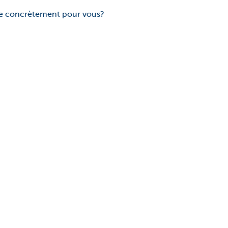
fie concrètement pour vous?
vé ce que vous cherchez?
 Brussels se fera un plaisir de vous aider.
our vous?
Oui
Non
ez cette page
? N'hésitez pas à nous
-vous